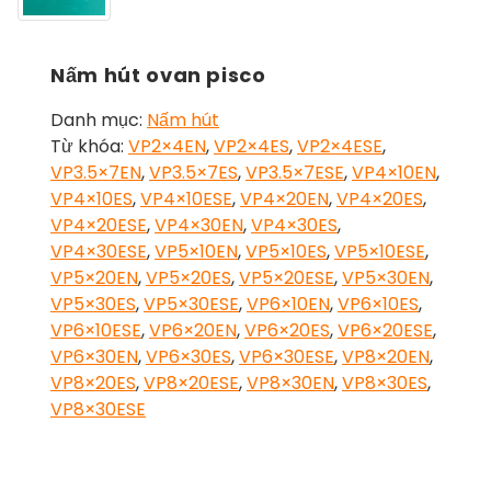
Nấm hút ovan pisco
Danh mục:
Nấm hút
Từ khóa:
VP2×4EN
,
VP2×4ES
,
VP2×4ESE
,
VP3.5×7EN
,
VP3.5×7ES
,
VP3.5×7ESE
,
VP4×10EN
,
VP4×10ES
,
VP4×10ESE
,
VP4×20EN
,
VP4×20ES
,
VP4×20ESE
,
VP4×30EN
,
VP4×30ES
,
VP4×30ESE
,
VP5×10EN
,
VP5×10ES
,
VP5×10ESE
,
VP5×20EN
,
VP5×20ES
,
VP5×20ESE
,
VP5×30EN
,
VP5×30ES
,
VP5×30ESE
,
VP6×10EN
,
VP6×10ES
,
VP6×10ESE
,
VP6×20EN
,
VP6×20ES
,
VP6×20ESE
,
VP6×30EN
,
VP6×30ES
,
VP6×30ESE
,
VP8×20EN
,
VP8×20ES
,
VP8×20ESE
,
VP8×30EN
,
VP8×30ES
,
VP8×30ESE