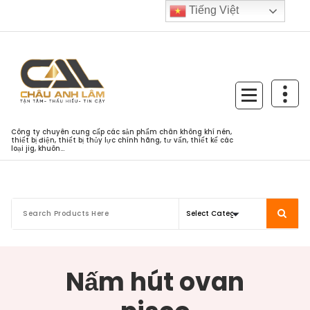
Skip
Tiếng Việt
to
content
Công ty chuyên cung cấp các sản phẩm chân không khí nén,
thiết bị điện, thiết bị thủy lực chính hãng, tư vấn, thiết kế các
loại jig, khuôn...
Nấm hút ovan