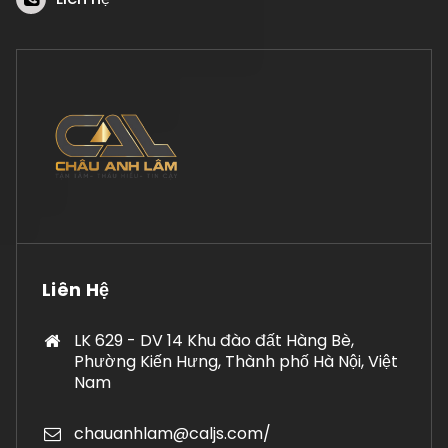
Liên Hệ
LK 629 - DV 14 Khu đào đất Hàng Bè,
Phường Kiến Hưng, Thành phố Hà Nội, Việt
Nam
chauanhlam@caljs.com/