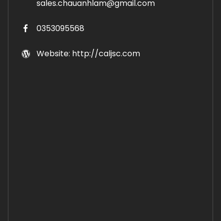
sales.chauanhlam@gmail.com
0353095568
Website: http://caljsc.com