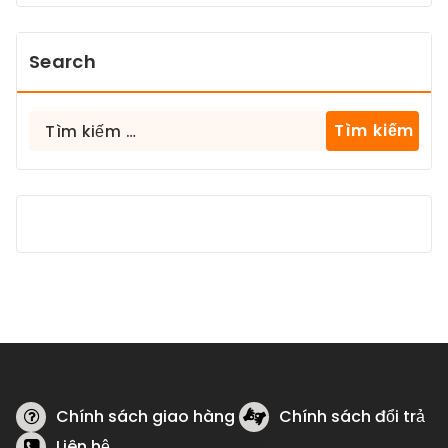
Search
Tìm
kiếm
cho:
Chính sách giao hàng
Chính sách đổi trả
Liên hệ