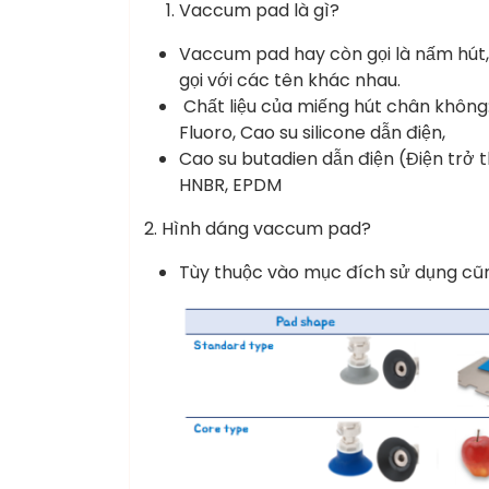
Vaccum pad là gì?
Vaccum pad hay còn gọi là nấm hút, 
gọi với các tên khác nhau.
Chất liệu của miếng hút chân không: 
Fluoro, Cao su silicone dẫn điện,
Cao su butadien dẫn điện (Điện trở 
HNBR, EPDM
2. Hình dáng vaccum pad?
Tùy thuộc vào mục đích sử dụng cũn