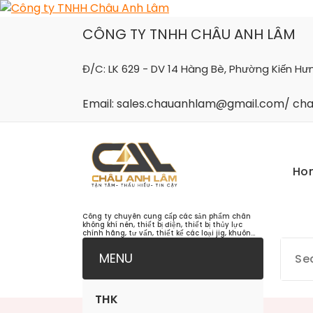
Skip
to
CÔNG TY TNHH CHÂU ANH LÂM
content
Đ/C: LK 629 - DV 14 Hàng Bè, Phường Kiến Hư
Email: sales.chauanhlam@gmail.com/ c
Ho
Công ty chuyên cung cấp các sản phẩm chân
không khí nén, thiết bị điện, thiết bị thủy lực
chính hãng, tư vấn, thiết kế các loại jig, khuôn...
MENU
THK