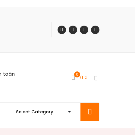
h toán
0
0
₫