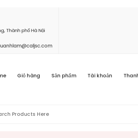
ng, Thành phố Hà Nội
hauanhlam@caljsc.com
me
Giỏ hàng
Sản phẩm
Tài khoản
Than