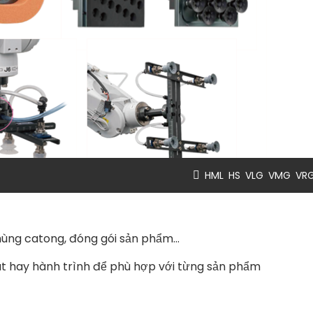
,
,
,
,
HML
HS
VLG
VMG
VR
thùng catong, đóng gói sản phẩm…
hút hay hành trình để phù hợp với từng sản phẩm