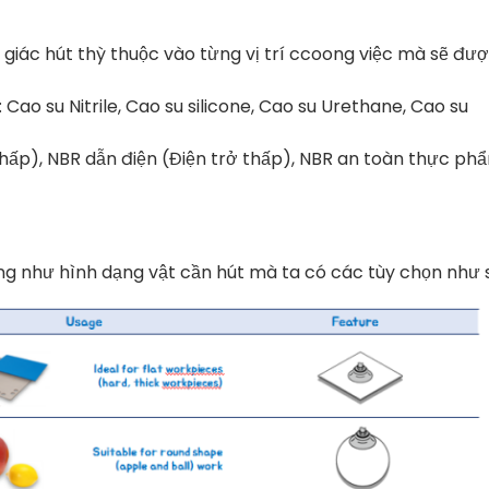
giác hút thỳ thuộc vào từng vị trí ccoong việc mà sẽ đư
Cao su Nitrile, Cao su silicone, Cao su Urethane, Cao su
thấp), NBR dẫn điện (Điện trở thấp), NBR an toàn thực ph
g như hình dạng vật cần hút mà ta có các tùy chọn như 