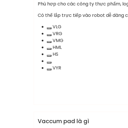
Phù hợp cho các công ty thực phẩm, logi
Có thể lắp trực tiếp vào robot dễ dàng 
VLG
Xoá
VRG
term:
Xoá
VMG
VLG
term:
Xoá
HML
VRG
term:
Xoá
HS
VMG
term:
Xoá
HML
term:
X
VYR
HS
term:
VYR
sales.chauanhlam
Nấm hút
Vaccum pad là gì