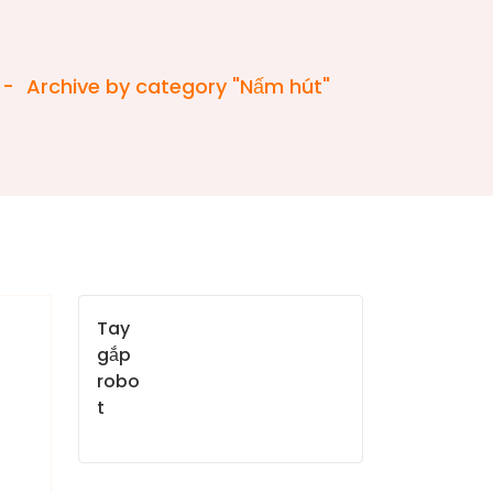
-
Archive by category "Nấm hút"
Tay
gắp
robo
t