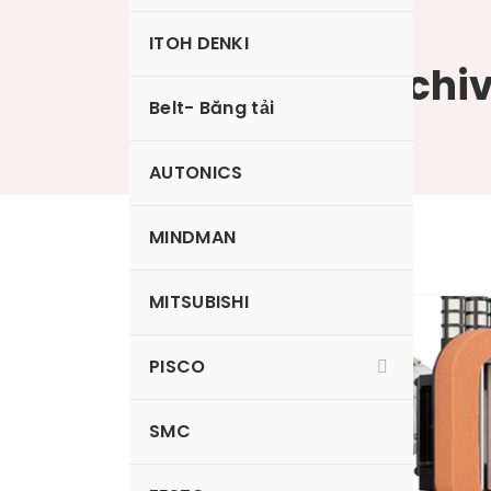
ITOH DENKI
Category Archiv
Belt- Băng tải
AUTONICS
MINDMAN
MITSUBISHI
Nấm hút
PISCO
SMC