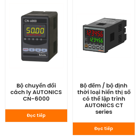
Bộ chuyển đổi
Bộ đếm / bộ định
cách ly AUTONICS
thời loại hiển thị số
CN-6000
có thể lập trình
AUTONICS CT
series
Đọc tiếp
Đọc tiếp