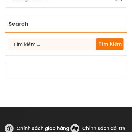
Search
Tìm
kiếm
cho:
Chính sách giao hàng
Chính sách đổi trả