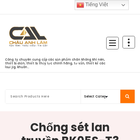
Skip
Tiếng Việt
to
content
Công ty chuyên cung cấp các sản phẩm chân không khí nén,
thiết bị điện, thiết bị thủy lực chính hãng, tư vấn, thiết kế các
loại jig, khuôn...
Chống sét lan