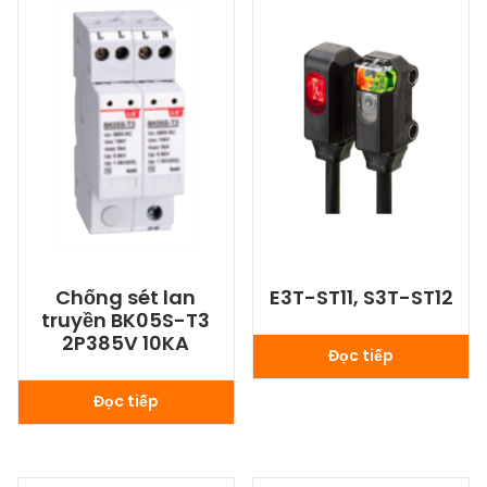
Chống sét lan
E3T-ST11, S3T-ST12
truyền BK05S-T3
2P385V 10KA
Đọc tiếp
Đọc tiếp