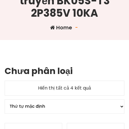
truyền BK05S-T3
2P385V 10KA
Home
-
Chưa phân loại
Hiển thị tất cả 4 kết quả