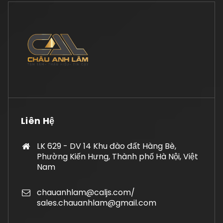
Liên Hệ
LK 629 - DV 14 Khu đào đất Hàng Bè,
Phường Kiến Hưng, Thành phố Hà Nội, Việt
Nam
chauanhlam@caljs.com/
sales.chauanhlam@gmail.com