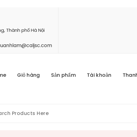
ng, Thành phố Hà Nội
hauanhlam@caljsc.com
me
Giỏ hàng
Sản phẩm
Tài khoản
Than