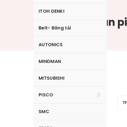
ITOH DENKI
Nấm hút ovan p
Belt- Băng tải
AUTONICS
MINDMAN
VP6×30ESE
MITSUBISHI
PISCO
SMC