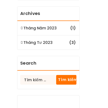
Archives
Tháng Năm 2023
(1)
Tháng Tư 2023
(3)
Search
Tìm
kiếm
cho: