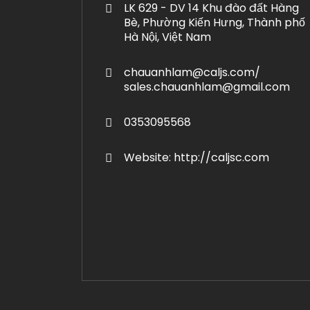
LK 629 - DV 14 Khu đào đất Hàng
Bè, Phường Kiến Hưng, Thành phố
Hà Nội, Việt Nam
chauanhlam@caljs.com/
sales.chauanhlam@gmail.com
0353095568
Website: http://caljsc.com