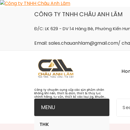
Skip
to
CÔNG TY TNHH CHÂU ANH LÂM
content
Đ/C: LK 629 - DV 14 Hàng Bè, Phường Kiến Hư
Email: sales.chauanhlam@gmail.com/ c
Ho
Công ty chuyên cung cấp các sản phẩm chân
không khí nén, thiết bị điện, thiết bị thủy lực
chính hãng, tư vấn, thiết kế các loại jig, khuôn...
MENU
THK