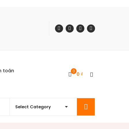
h toán
0
0
₫