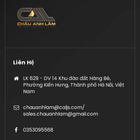
Liên Hệ
LK 629 - DV 14 Khu đào đất Hàng Bè,
Phường Kiến Hưng, Thành phố Hà Nội, Việt
Nam
chauanhlam@caljs.com/
sales.chauanhlam@gmail.com
0353095568