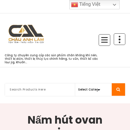
Skip
Tiếng Việt
to
content
Công ty chuyên cung cấp các sản phẩm chân không khí nén,
thiết bị điện, thiết bị thủy lực chính hãng, tư vấn, thiết kế các
loại jig, khuôn...
Nấm hút ovan