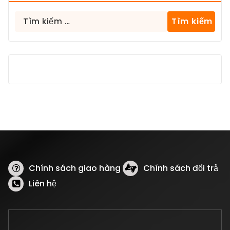
Tìm
kiếm
cho:
Chính sách giao hàng
Chính sách đổi trả
Liên hệ