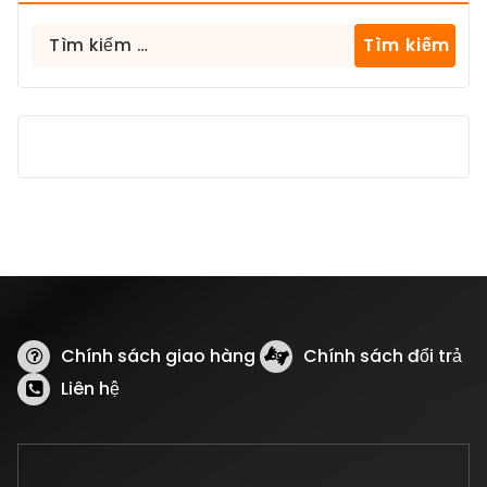
Tìm
kiếm
cho:
Chính sách giao hàng
Chính sách đổi trả
Liên hệ