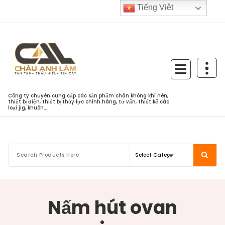
Skip
Tiếng Việt
to
content
Công ty chuyên cung cấp các sản phẩm chân không khí nén,
thiết bị điện, thiết bị thủy lực chính hãng, tư vấn, thiết kế các
loại jig, khuôn...
Nấm hút ovan