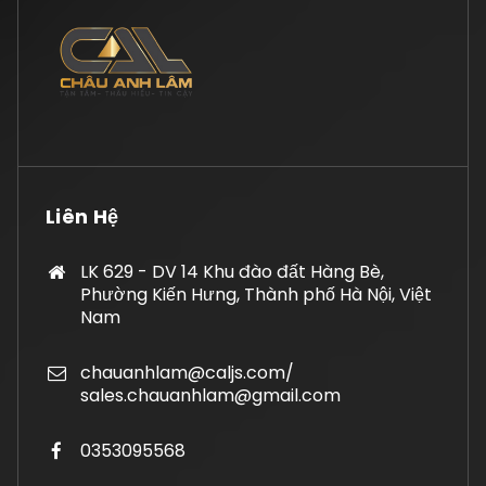
Liên Hệ
LK 629 - DV 14 Khu đào đất Hàng Bè,
Phường Kiến Hưng, Thành phố Hà Nội, Việt
Nam
chauanhlam@caljs.com/
sales.chauanhlam@gmail.com
0353095568