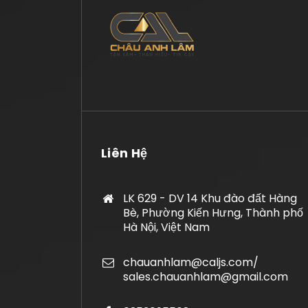
Liên Hệ
LK 629 - DV 14 Khu đào đất Hàng
Bè, Phường Kiến Hưng, Thành phố
Hà Nội, Việt Nam
chauanhlam@caljs.com/
sales.chauanhlam@gmail.com