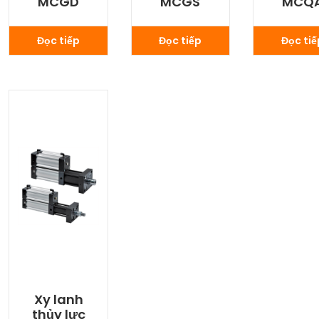
MCGD
MCGS
MCQ
Đọc tiếp
Đọc tiếp
Đọc tiế
Xy lanh
thủy lực