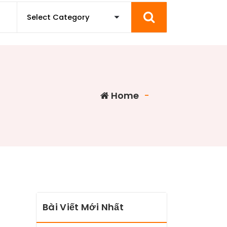
Home
-
Bài Viết Mới Nhất