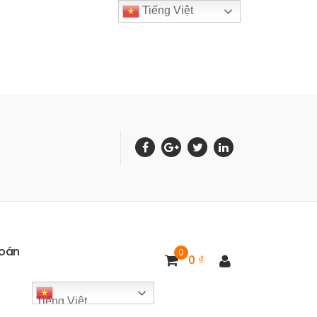
Tiếng Việt
o
á
n
0
0
₫
Tiếng Việt