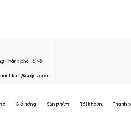
ng, Thành phố Hà Nội
hauanhlam@caljsc.com
m
e
G
i
ỏ
h
à
n
g
S
ả
n
p
h
ẩ
m
T
à
i
k
h
o
ả
n
T
h
a
n
h
t