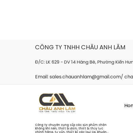
Skip
to
content
CÔNG TY TNHH CHÂU ANH LÂM
Đ/C: LK 629 - DV 14 Hàng Bè, Phường Kiến Hư
Email: sales.chauanhlam@gmail.com/ c
H
o
Công ty chuyên cung cấp các sản phẩm chân
không khí nén, thiết bị điện, thiết bị thủy lực
chính hãng, tư vấn, thiết kế các loại jig, khuôn...