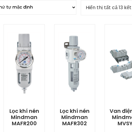
Hiển thị tất cả 13 kế
Lọc khí nén
Lọc khí nén
Van điệ
Mindman
Mindman
Mindm
MAFR200
MAFR302
MVS