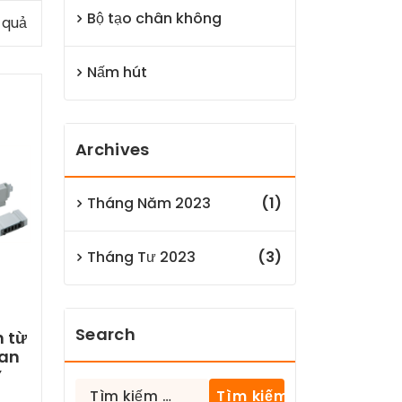
Bộ tạo chân không
t quả
Nấm hút
Archives
Tháng Năm 2023
(1)
Tháng Tư 2023
(3)
Search
n từ
an
Y
Tìm