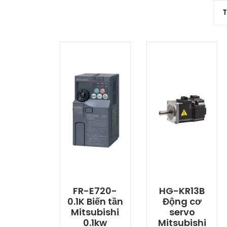
FR-E720-
HG-KR13B
0.1K Biến tần
Động cơ
Mitsubishi
servo
0.1kw
Mitsubishi