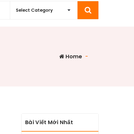
Home
-
Bài Viết Mới Nhất