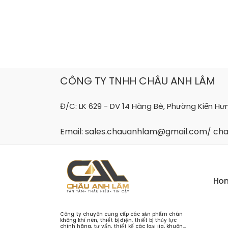
Skip
to
content
CÔNG TY TNHH CHÂU ANH LÂM
Đ/C: LK 629 - DV 14 Hàng Bè, Phường Kiến Hư
Email: sales.chauanhlam@gmail.com/ c
H
o
Công ty chuyên cung cấp các sản phẩm chân
không khí nén, thiết bị điện, thiết bị thủy lực
chính hãng, tư vấn, thiết kế các loại jig, khuôn...