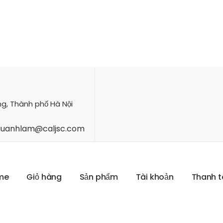
ng, Thành phố Hà Nội
hauanhlam@caljsc.com
m
e
G
i
ỏ
h
à
n
g
S
ả
n
p
h
ẩ
m
T
à
i
k
h
o
ả
n
T
h
a
n
h
t