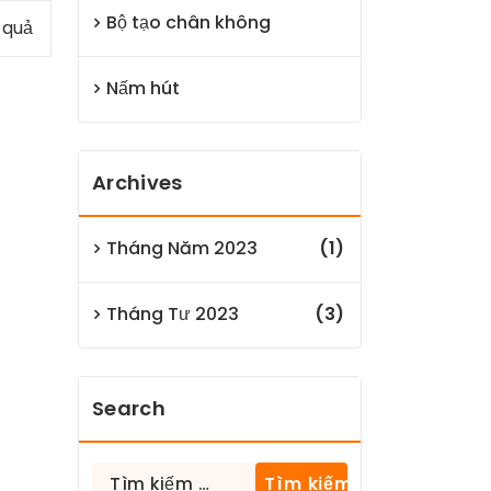
Bộ tạo chân không
t quả
Nấm hút
Archives
Tháng Năm 2023
(1)
Tháng Tư 2023
(3)
Search
Tìm