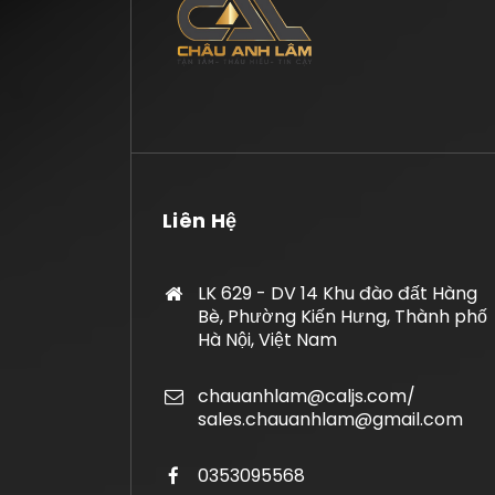
Liên Hệ
LK 629 - DV 14 Khu đào đất Hàng
Bè, Phường Kiến Hưng, Thành phố
Hà Nội, Việt Nam
chauanhlam@caljs.com/
sales.chauanhlam@gmail.com
0353095568