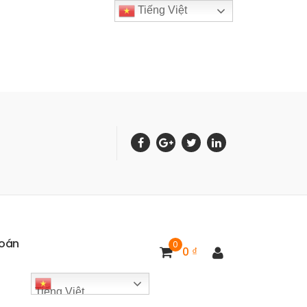
Tiếng Việt
o
á
n
0
0
₫
Tiếng Việt