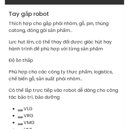
Tay gắp robot
Thích hợp cho gắp phôi nhôm, gỗ, pin, thùng
catong, đóng gói sản phẩm…
Lực hụt lớn, có thể thay đổi được giác hút hay
hành trình để phù hợp với từng sản phẩm
Độ ồn thấp
Phù hợp cho các công ty thực phẩm, logistics,
chế biến gỗ, sản suất phôi nhôm…
Có thể lắp trực tiếp vào robot dễ dàng cho công
tác bảo trì, bảo dưỡng
VLG
Xoá
VRG
term:
Xoá
VMG
VLG
term:
Xoá