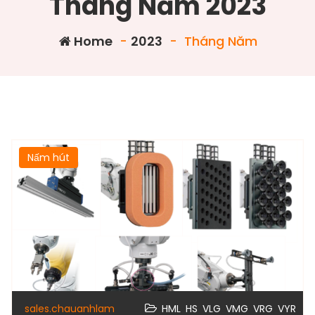
Tháng Năm 2023
Home
-
2023
-
Tháng Năm
Nấm hút
,
,
,
,
,
sales.chauanhlam
HML
HS
VLG
VMG
VRG
VYR