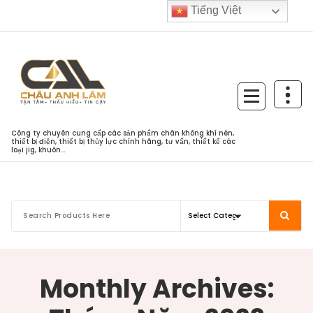
Skip
Tiếng Việt
to
content
Công ty chuyên cung cấp các sản phẩm chân không khí nén,
thiết bị điện, thiết bị thủy lực chính hãng, tư vấn, thiết kế các
loại jig, khuôn...
Monthly Archives: