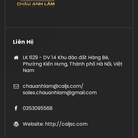
Liên Hệ
LK 629 - DV 14 Khu đào đất Hàng Bè,
Phường Kiến Hưng, Thành phố Hà Nội, Việt
Nam
chauanhlam@caljs.com/
sales.chauanhlam@gmail.com
0353095568
Website: http://caljsc.com