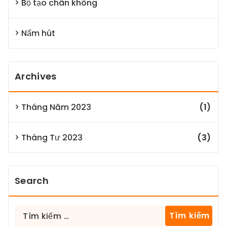
Bộ tạo chân không
Nấm hút
Archives
Tháng Năm 2023
(1)
Tháng Tư 2023
(3)
Search
Tìm
kiếm