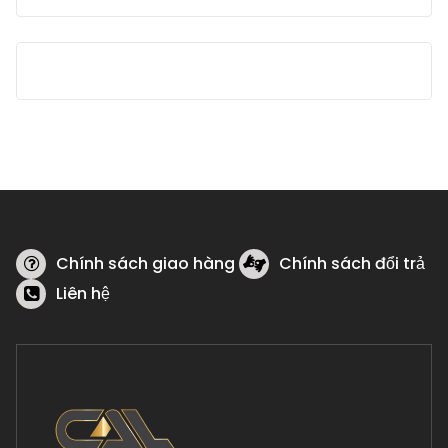
cho:
Chính sách giao hàng
Chính sách đổi trả
Liên hệ