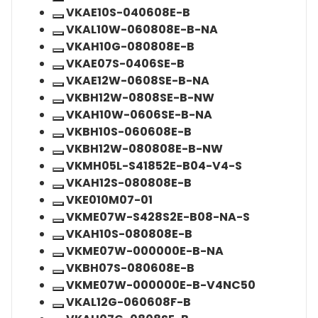
term:
Xoá
VKAE10S-040608E-B
VKAH07P-
term:
Xoá
VKAL10W-060808E-B-NA
060808E-
VKBH12A-
term:
Xoá
VKAH10G-080808E-B
B
060608-
VKAE10S-
term:
Xoá
VKAE07S-0406SE-B
B
040608E-
VKAL10W-
term:
Xoá
VKAE12W-0608SE-B-NA
B
060808E-
VKAH10G-
term:
Xoá
VKBH12W-0808SE-B-NW
B-
080808E-
VKAE07S-
term:
Xoá
VKAH10W-0606SE-B-NA
NA
B
0406SE-
VKAE12W-
term:
Xoá
VKBH10S-060608E-B
B
0608SE-
VKBH12W-
term:
Xoá
VKBH12W-080808E-B-NW
B-
0808SE-
VKAH10W-
term:
Xoá
VKMH05L-S41852E-B04-V4-S
NA
B-
0606SE-
VKBH10S-
term:
Xoá
VKAH12S-080808E-B
NW
B-
060608E-
VKBH12W-
term:
Xoá
VKE010M07-01
NA
B
080808E-
VKMH05L-
term:
Xoá
VKME07W-S428S2E-B08-NA-S
B-
S41852E-
VKAH12S-
term:
Xoá
VKAH10S-080808E-B
NW
B04-
080808E-
VKE010M07-
term:
Xoá
VKME07W-000000E-B-NA
V4-
B
01
VKME07W-
term:
Xoá
VKBH07S-080608E-B
S
S428S2E-
VKAH10S-
term:
Xoá
VKME07W-000000E-B-V4NC50
B08-
080808E-
VKME07W-
term:
Xoá
VKAL12G-060608F-B
NA-
B
000000E-
VKBH07S-
term:
Xoá