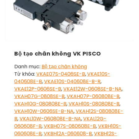
Bộ tạo chân không VK PISCO
Danh mục:
Bộ tạo chân không
Từ khóa:
VKAE07S-0406SE-B
,
VKAE10S-
040608E-B
,
VKAE10S-040608E-B-R
,
VKAE12P-0606SE-B
,
VKAE12W-0608SE-B-NA
,
VKAH07G-0808SE-B
,
VKAH07P-060808E-B
,
VKAH10G-080808E-B
,
VKAH10S-080808E-B
,
VKAH10W-0606SE-B-NA
,
VKAH12S-080808E-
B
,
VKAL10W-060808E-B-NA
,
VKAL12G-
060608F-B
,
VKBH07S-080608E-B
,
VKBH10S-
060608E-B
,
VKBH12A-060608-B
,
VKBH12S-