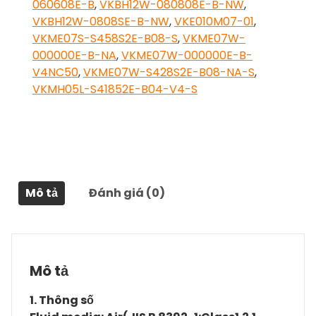
060608E-B
,
VKBH12W-080808E-B-NW
,
VKBH12W-0808SE-B-NW
,
VKE010M07-01
,
VKME07S-S458S2E-B08-S
,
VKME07W-
000000E-B-NA
,
VKME07W-000000E-B-
V4NC50
,
VKME07W-S428S2E-B08-NA-S
,
VKMH05L-S41852E-B04-V4-S
Mô tả
Đánh giá (0)
Mô tả
1. Thông số