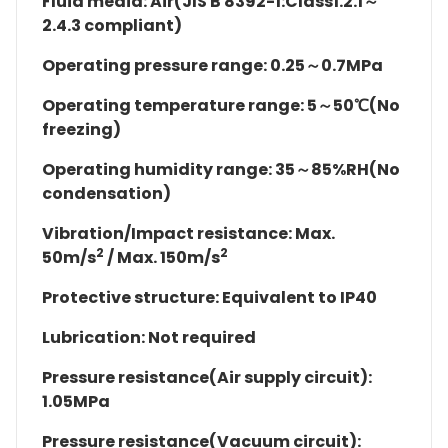
Fluid media: Air(JIS B 8392-1:Class1.2.1～
2.4.3 compliant)
Operating pressure range: 0.25～0.7MPa
Operating temperature range: 5～50℃(No
freezing)
Operating humidity range: 35～85%RH(No
condensation)
Vibration/Impact resistance: Max.
2
2
50m/s
/ Max. 150m/s
Protective structure: Equivalent to IP40
Lubrication: Not required
Pressure resistance(Air supply circuit):
1.05MPa
Pressure resistance(Vacuum circuit):