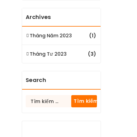
Archives
Tháng Năm 2023
(1)
Tháng Tư 2023
(3)
Search
Tìm
kiếm
cho: