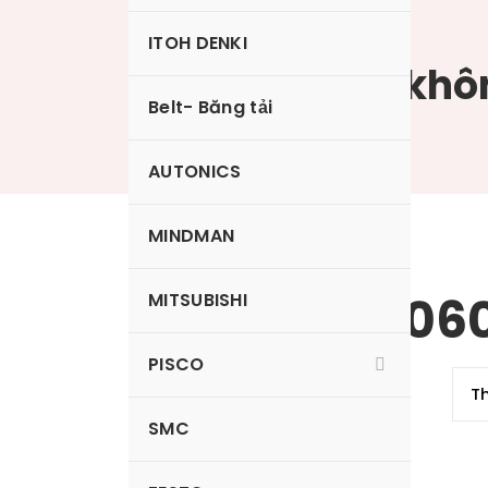
ITOH DENKI
Bộ tạo chân khô
Belt- Băng tải
AUTONICS
MINDMAN
VKAH10W-06
MITSUBISHI
PISCO
SMC