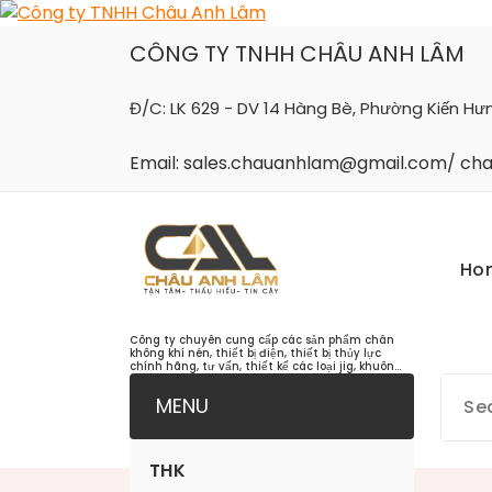
Skip
to
CÔNG TY TNHH CHÂU ANH LÂM
content
Đ/C: LK 629 - DV 14 Hàng Bè, Phường Kiến Hư
Email: sales.chauanhlam@gmail.com/ c
Ho
Công ty chuyên cung cấp các sản phẩm chân
không khí nén, thiết bị điện, thiết bị thủy lực
chính hãng, tư vấn, thiết kế các loại jig, khuôn...
MENU
THK