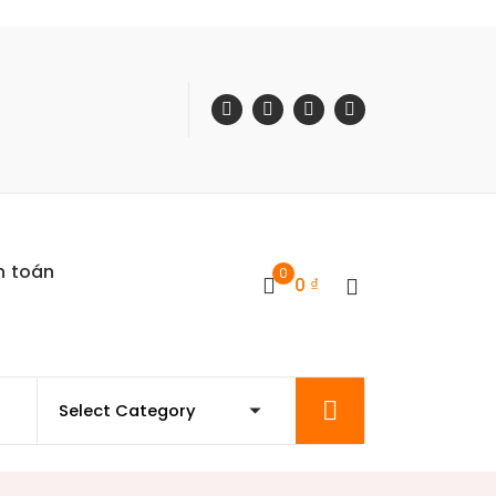
h toán
0
0
₫