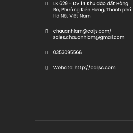
LK 629 - DV 14 Khu đào đất Hàng
Bè, Phường Kiến Hưng, Thành phố
Hà Nội, Việt Nam
chauanhlam@caljs.com/
sales.chauanhlam@gmail.com
0353095568
Website: http://caljsc.com