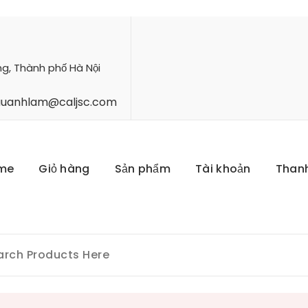
ng, Thành phố Hà Nội
hauanhlam@caljsc.com
me
Giỏ hàng
Sản phẩm
Tài khoản
Than