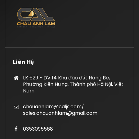
Liên Hệ
LK 629 - DV 14 Khu đào đất Hàng Bè,
Phường Kiến Hưng, Thành phố Hà Nội, Việt
Nam
chauanhlam@caljs.com/
sales.chauanhlam@gmail.com
0353095568