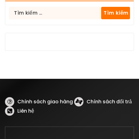
Tìm
kiếm
cho:
Chính sách giao hàng
Chính sách đổi trả
Liên hệ