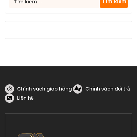
kiếm
cho:
Chính sách giao hàng
Chính sách đổi trả
Liên hệ