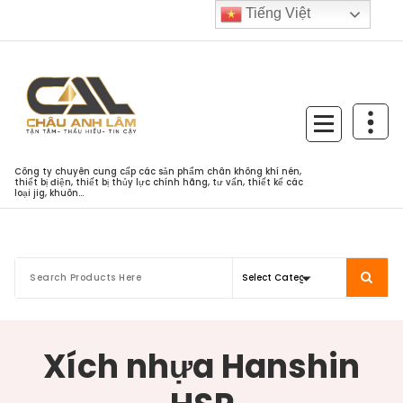
Skip
Tiếng Việt
to
content
Công ty chuyên cung cấp các sản phẩm chân không khí nén,
thiết bị điện, thiết bị thủy lực chính hãng, tư vấn, thiết kế các
loại jig, khuôn...
Xích nhựa Hanshin