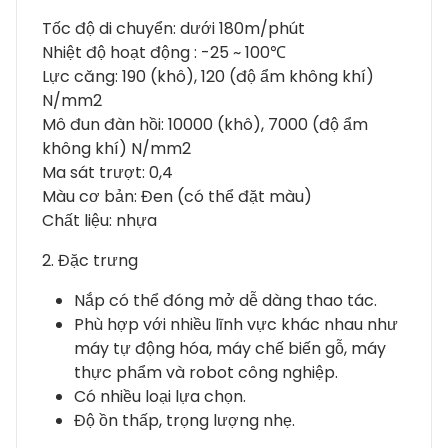
Tốc độ di chuyển: dưới 180m/phút
Nhiệt độ hoạt động : -25 ~ 100℃
Lực căng: 190 (khô), 120 (độ ẩm không khí)
N/mm2
Mô đun đàn hồi: 10000 (khô), 7000 (độ ẩm
không khí) N/mm2
Ma sát trượt: 0,4
Màu cơ bản: Đen (có thể đặt màu)
Chất liệu: nhựa
2. Đặc trưng
Nắp có thể đóng mở dễ dàng thao tác.
Phù hợp với nhiều lĩnh vực khác nhau như
máy tự động hóa, máy chế biến gỗ, máy
thực phẩm và robot công nghiệp.
Có nhiều loại lựa chọn.
Độ ồn thấp, trọng lượng nhẹ.