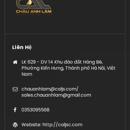
Liên Hệ
LK 629 - DV 14 Khu đào đất Hàng Bè,
Phường Kiến Hưng, Thành phố Hà Nội, Việt
Nam
chauanhlam@caljs.com/
sales.chauanhlam@gmail.com
0353095568
Website: http://caljsc.com