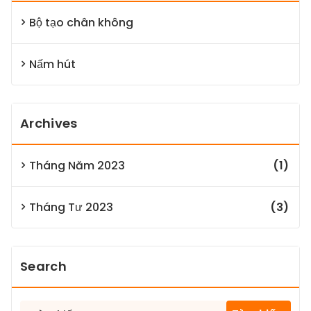
Bộ tạo chân không
Nấm hút
Archives
Tháng Năm 2023
(1)
Tháng Tư 2023
(3)
Search
Tìm