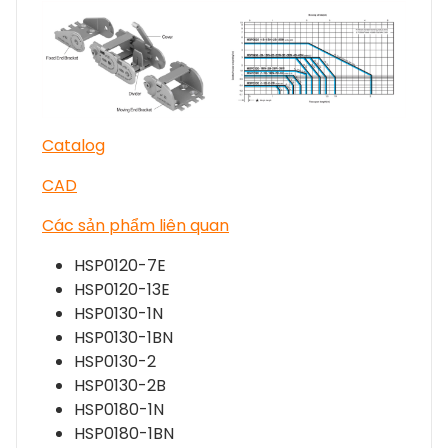
Catalog
CAD
Các sản phẩm liên quan
HSP0120-7E
HSP0120-13E
HSP0130-1N
HSP0130-1BN
HSP0130-2
HSP0130-2B
HSP0180-1N
HSP0180-1BN