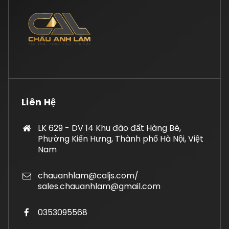
Liên Hệ
LK 629 - DV 14 Khu đào đất Hàng Bè,
Phường Kiến Hưng, Thành phố Hà Nội, Việt
Nam
chauanhlam@caljs.com/
sales.chauanhlam@gmail.com
0353095568