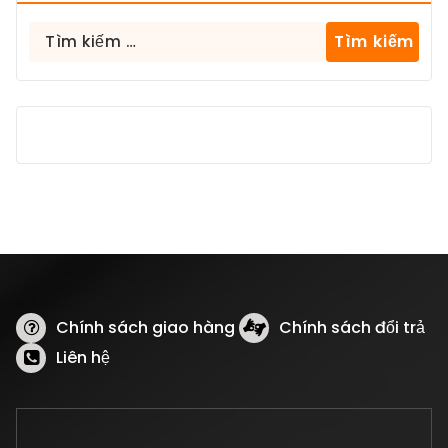
Tìm
kiếm
cho:
Chính sách giao hàng
Chính sách đổi trả
Liên hệ