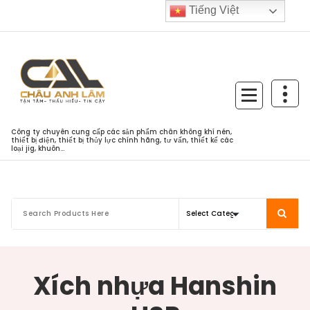
Skip
Tiếng Việt
to
content
Công ty chuyên cung cấp các sản phẩm chân không khí nén,
thiết bị điện, thiết bị thủy lực chính hãng, tư vấn, thiết kế các
loại jig, khuôn...
Xích nhựa Hanshin