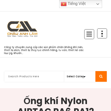
Skip
Tiếng Việt
to
content
Công ty chuyên cung cấp các sản phẩm chân không khí nén,
thiết bị điện, thiết bị thủy lực chính hãng, tư vấn, thiết kế các
loại jig, khuôn...
Ống khí Nylon