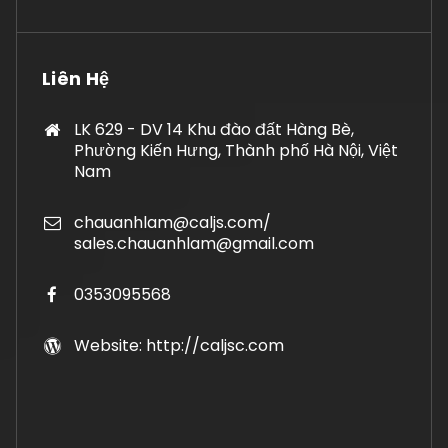
Liên Hệ
LK 629 - DV 14 Khu đào đất Hàng Bè,
Phường Kiến Hưng, Thành phố Hà Nội, Việt
Nam
chauanhlam@caljs.com/
sales.chauanhlam@gmail.com
0353095568
Website: http://caljsc.com