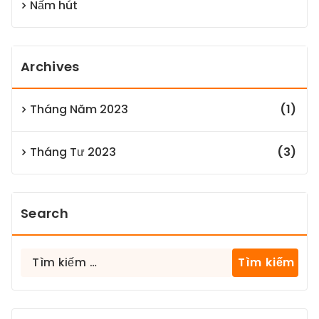
Nấm hút
Archives
Tháng Năm 2023
(1)
Tháng Tư 2023
(3)
Search
Tìm
kiếm
cho: