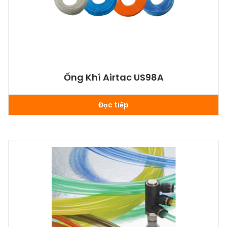
Ống Khí Airtac US98A
Đọc tiếp