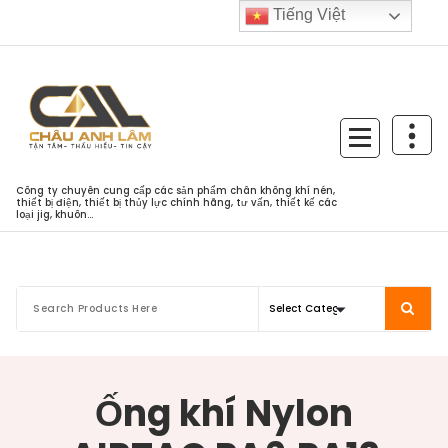
Skip
Tiếng Việt
to
content
Công ty chuyên cung cấp các sản phẩm chân không khí nén,
thiết bị điện, thiết bị thủy lực chính hãng, tư vấn, thiết kế các
loại jig, khuôn...
Ống khí Nylon