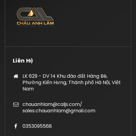
Liên Hệ
LK 629 - DV 14 Khu đào đất Hàng Bè,
Phường Kiến Hưng, Thành phố Hà Nội, Việt
Nam
chauanhlam@caljs.com/
sales.chauanhlam@gmail.com
0353095568