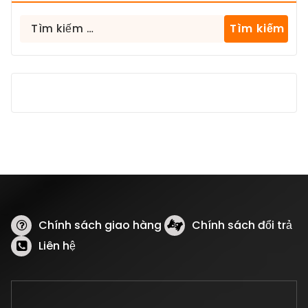
Tìm
kiếm
cho:
Chính sách giao hàng
Chính sách đổi trả
Liên hệ