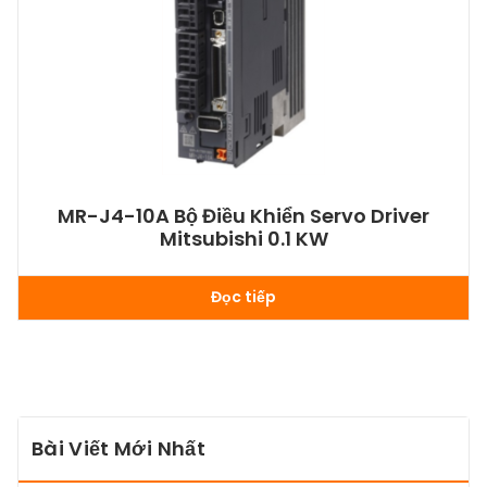
MR-J4-10A Bộ Điều Khiển Servo Driver
Mitsubishi 0.1 KW
Đọc tiếp
Bài Viết Mới Nhất