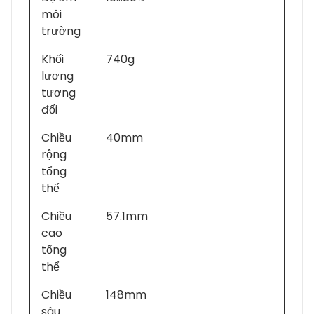
môi
trường
Khối
740g
lượng
tương
đối
Chiều
40mm
rộng
tổng
thể
Chiều
57.1mm
cao
tổng
thể
Chiều
148mm
sâu