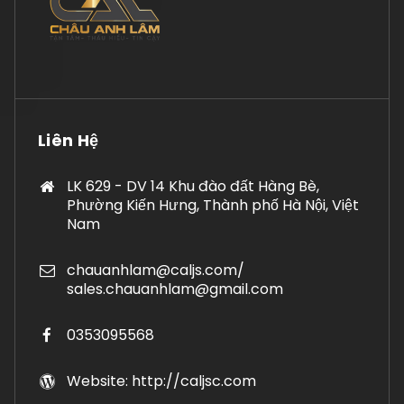
Liên Hệ
LK 629 - DV 14 Khu đào đất Hàng Bè,
Phường Kiến Hưng, Thành phố Hà Nội, Việt
Nam
chauanhlam@caljs.com/
sales.chauanhlam@gmail.com
0353095568
Website: http://caljsc.com