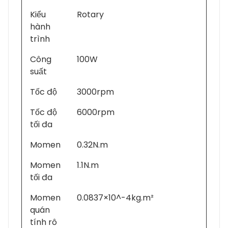
Kiểu
Rotary
hành
trình
Công
100W
suất
Tốc độ
3000rpm
Tốc độ
6000rpm
tối đa
Momen
0.32N.m
Momen
1.1N.m
tối đa
Momen
0.0837×10^-4kg.m²
quán
tính rô