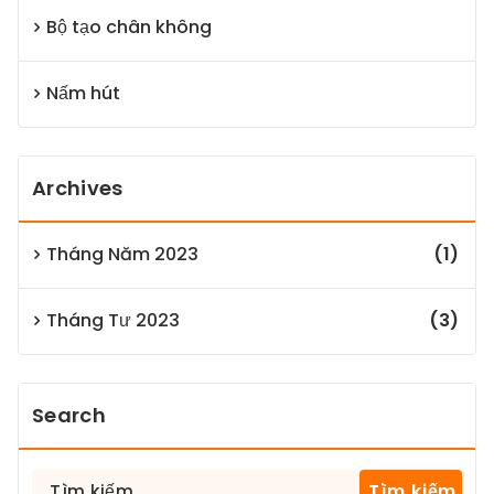
Bộ tạo chân không
Nấm hút
Archives
Tháng Năm 2023
(1)
Tháng Tư 2023
(3)
Search
Tìm