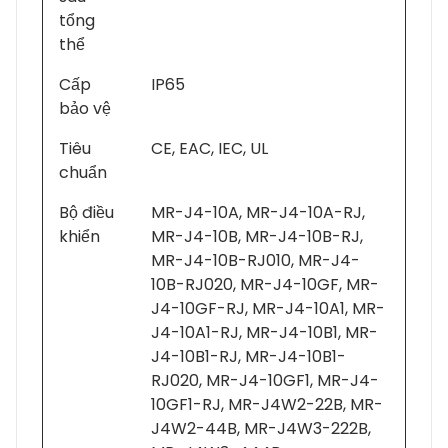
tổng
thể
Cấp
IP65
bảo vệ
Tiêu
CE, EAC, IEC, UL
chuẩn
Bộ điều
MR-J4-10A, MR-J4-10A-RJ,
khiển
MR-J4-10B, MR-J4-10B-RJ,
MR-J4-10B-RJ010, MR-J4-
10B-RJ020, MR-J4-10GF, MR-
J4-10GF-RJ, MR-J4-10A1, MR-
J4-10A1-RJ, MR-J4-10B1, MR-
J4-10B1-RJ, MR-J4-10B1-
RJ020, MR-J4-10GF1, MR-J4-
10GF1-RJ, MR-J4W2-22B, MR-
J4W2-44B, MR-J4W3-222B,