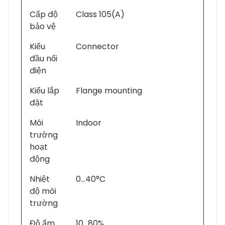
Cấp độ
Class 105(A)
bảo vệ
Kiểu
Connector
đầu nối
điện
Kiểu lắp
Flange mounting
đặt
Môi
Indoor
trường
hoạt
động
Nhiệt
0…40°C
độ môi
trường
Độ ẩm
10…80%