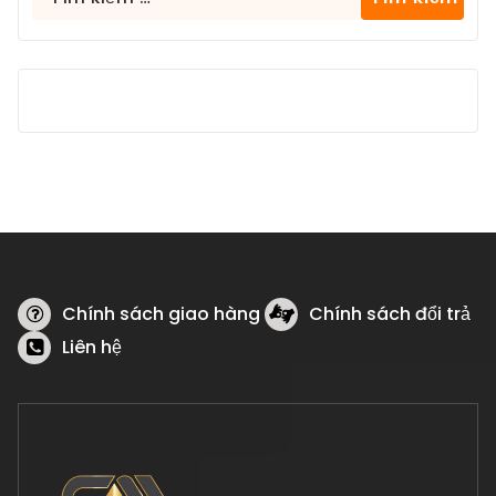
kiếm
cho:
Chính sách giao hàng
Chính sách đổi trả
Liên hệ