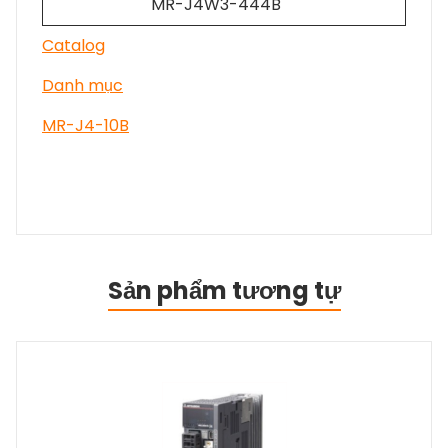
MR-J4W3-444B
Catalog
Danh mục
MR-J4-10B
Sản phẩm tương tự