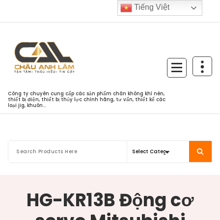
Skip
Tiếng Việt
to
content
Công ty chuyên cung cấp các sản phẩm chân không khí nén,
thiết bị điện, thiết bị thủy lực chính hãng, tư vấn, thiết kế các
loại jig, khuôn...
HG-KR13B Động cơ