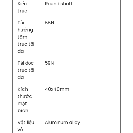
Kiểu
Round shaft
trục
Tải
88N
hướng
tâm
trục tối
đa
Tải dọc
59N
trục tối
đa
Kích
40x40mm
thước
mặt
bích
Vật liệu
Aluminum alloy
vỏ