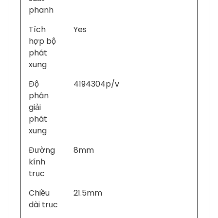
phanh
Tích
Yes
hợp bộ
phát
xung
Độ
4194304p/v
phân
giải
phát
xung
Đường
8mm
kính
trục
Chiều
21.5mm
dài trục