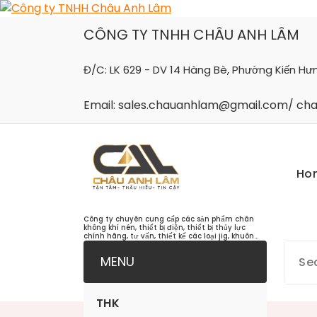
Skip
to
CÔNG TY TNHH CHÂU ANH LÂM
content
Đ/C: LK 629 - DV 14 Hàng Bè, Phường Kiến Hư
Email: sales.chauanhlam@gmail.com/ c
Ho
Công ty chuyên cung cấp các sản phẩm chân
không khí nén, thiết bị điện, thiết bị thủy lực
chính hãng, tư vấn, thiết kế các loại jig, khuôn...
MENU
THK