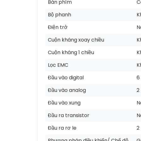
Bàn phím
C
Bộ phanh
K
Điện trở
N
Cuộn kháng xoay chiều
K
Cuộn kháng 1 chiều
K
Lọc EMC
K
Đầu vào digital
6
Đầu vào analog
2
Đầu vào xung
N
Đầu ra transistor
N
Đầu ra rơ le
2
Phương pháp điều khiển/ Chế độ
G