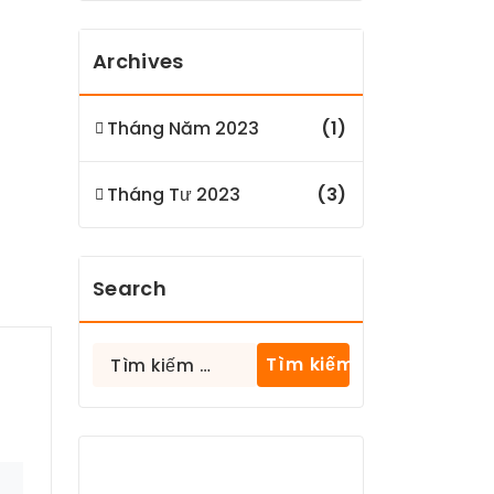
Archives
Tháng Năm 2023
(1)
Tháng Tư 2023
(3)
Search
Tìm
kiếm
cho: