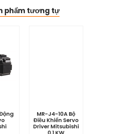
n phẩm tương tự
 Động
MR-J4-10A Bộ
vo
Điều Khiển Servo
shi
Driver Mitsubishi
0.1 KW