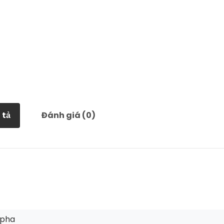
 tả
Đánh giá (0)
 pha