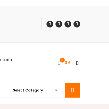
h toán
0
0
₫