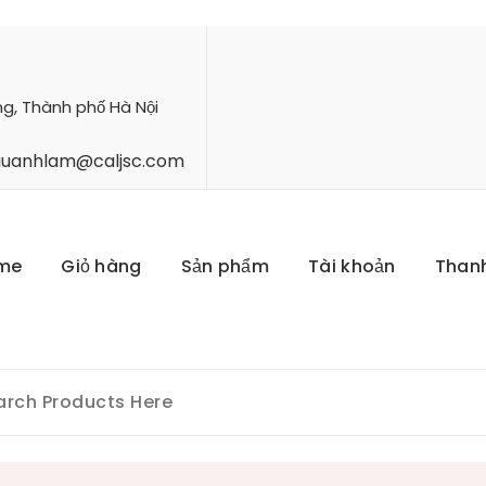
ng, Thành phố Hà Nội
hauanhlam@caljsc.com
me
Giỏ hàng
Sản phẩm
Tài khoản
Than