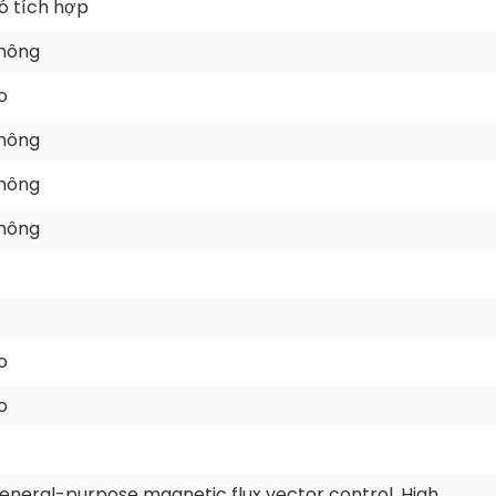
ó tích hợp
hông
o
hông
hông
hông
o
o
eneral-purpose magnetic flux vector control, High