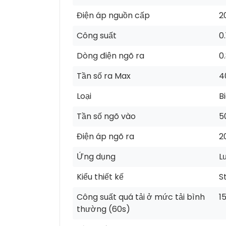
Điện áp nguồn cấp
2
Công suất
0
Dòng điện ngõ ra
0
Tần số ra Max
4
Loại
B
Tần số ngõ vào
5
Điện áp ngõ ra
2
Ứng dụng
L
Kiểu thiết kế
S
Công suất quá tải ở mức tải bình
1
thường (60s)