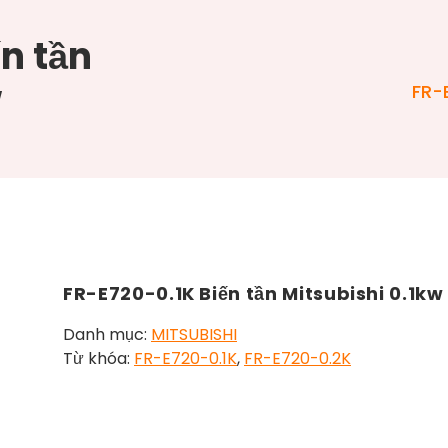
n tần
w
FR-E
FR-E720-0.1K Biến tần Mitsubishi 0.1kw
Danh mục:
MITSUBISHI
Từ khóa:
FR-E720-0.1K
,
FR-E720-0.2K