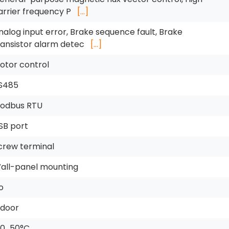
arrier frequency P
[…]
nalog input error, Brake sequence fault, Brake
ransistor alarm detec
[…]
otor control
S485
odbus RTU
SB port
crew terminal
all-panel mounting
o
ndoor
10…50°C