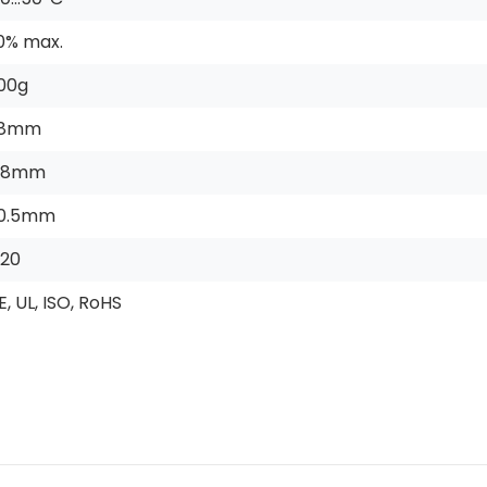
0% max.
00g
8mm
28mm
0.5mm
P20
E, UL, ISO, RoHS