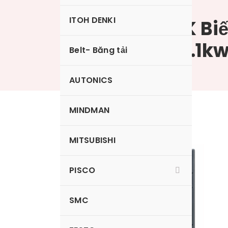
ITOH DENKI
FR-E720-0.1K Biế
Mitsubishi 0.1k
Belt- Băng tải
AUTONICS
MINDMAN
MITSUBISHI
PISCO
SMC