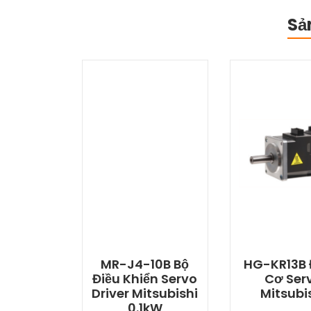
Sả
MR-J4-10B Bộ
HG-KR13B
Điều Khiển Servo
Cơ Ser
Driver Mitsubishi
Mitsubi
0.1kW