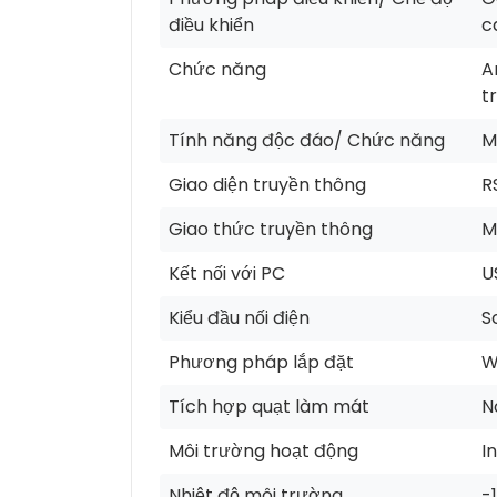
điều khiển
c
Chức năng
A
t
Tính năng độc đáo/ Chức năng
M
Giao diện truyền thông
R
Giao thức truyền thông
M
Kết nối với PC
U
Kiểu đầu nối điện
S
Phương pháp lắp đặt
W
Tích hợp quạt làm mát
N
Môi trường hoạt động
I
Nhiệt độ môi trường
-