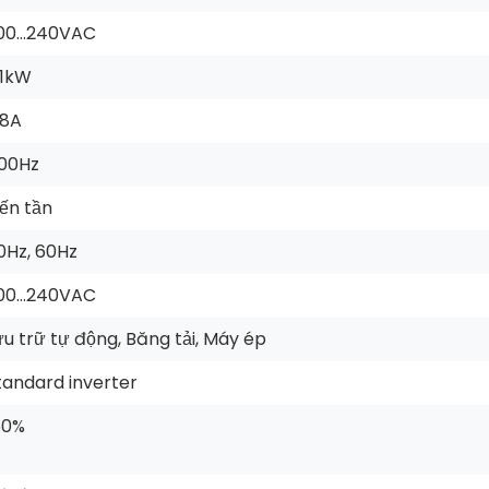
00…240VAC
.1kW
.8A
00Hz
iến tần
0Hz, 60Hz
00…240VAC
ưu trữ tự động, Băng tải, Máy ép
tandard inverter
50%