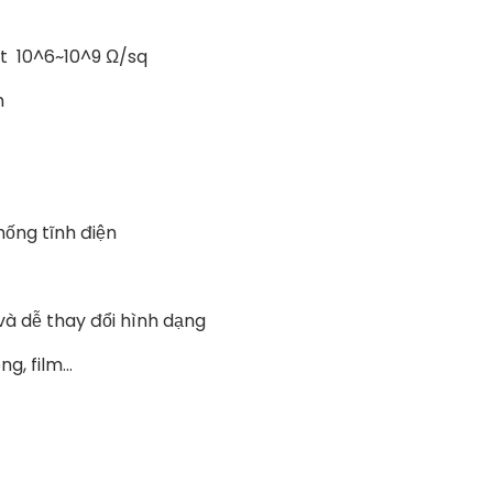
út 10^6~10^9 Ω/sq
m
hống tĩnh điện
à dễ thay đổi hình dạng
ng, film…