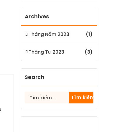
Archives
Tháng Năm 2023
(1)
Tháng Tư 2023
(3)
Search
Tìm
kiếm
cho:
u