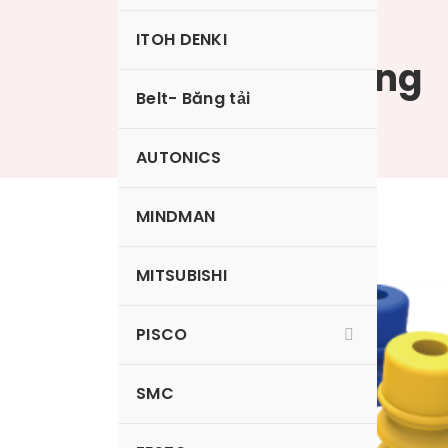
ITOH DENKI
Giác hút 2 tầng
Belt- Băng tải
AUTONICS
MINDMAN
MITSUBISHI
PISCO
SMC