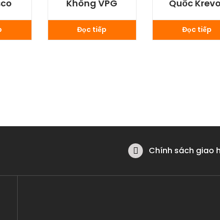
sco
Không VPG
Quốc Krevo
p
Đọc tiếp
Đọc tiếp
Chính sách giao 