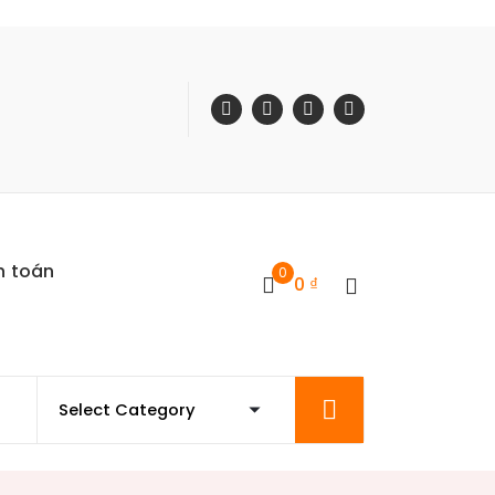
h toán
0
0
₫