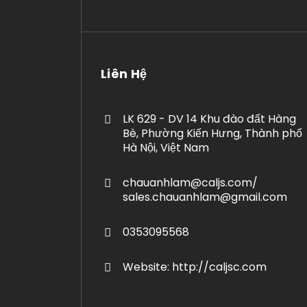
Liên Hệ
LK 629 - DV 14 Khu đào đất Hàng
Bè, Phường Kiến Hưng, Thành phố
Hà Nội, Việt Nam
chauanhlam@caljs.com/
sales.chauanhlam@gmail.com
0353095568
Website: http://caljsc.com