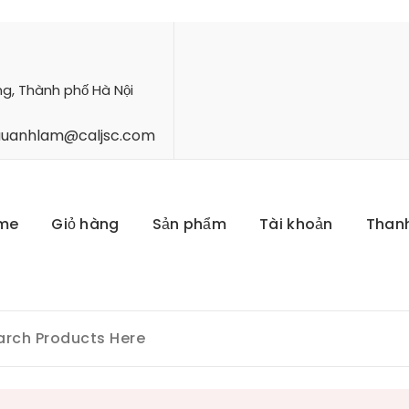
ng, Thành phố Hà Nội
hauanhlam@caljsc.com
me
Giỏ hàng
Sản phẩm
Tài khoản
Than