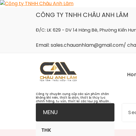
Skip
to
CÔNG TY TNHH CHÂU ANH LÂM
content
Đ/C: LK 629 - DV 14 Hàng Bè, Phường Kiến Hư
Email: sales.chauanhlam@gmail.com/ c
Ho
Công ty chuyên cung cấp các sản phẩm chân
không khí nén, thiết bị điện, thiết bị thủy lực
chính hãng, tư vấn, thiết kế các loại jig, khuôn...
MENU
THK