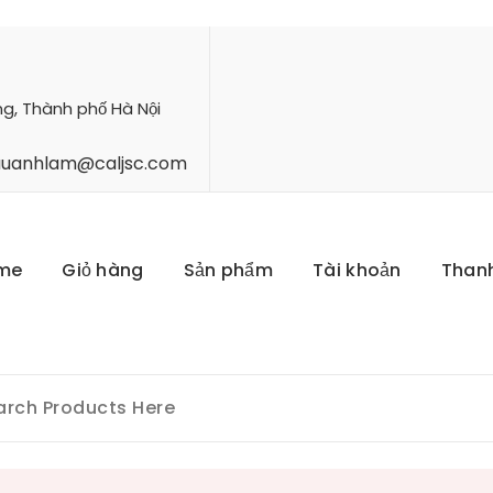
ng, Thành phố Hà Nội
hauanhlam@caljsc.com
me
Giỏ hàng
Sản phẩm
Tài khoản
Than