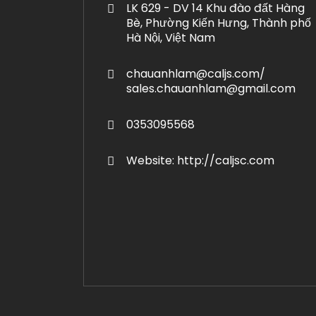
LK 629 - DV 14 Khu đào đất Hàng
Bè, Phường Kiến Hưng, Thành phố
Hà Nội, Việt Nam
chauanhlam@caljs.com/
sales.chauanhlam@gmail.com
0353095568
Website: http://caljsc.com