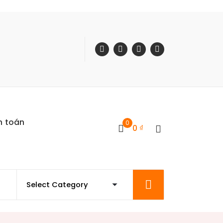
h toán
0
0
₫