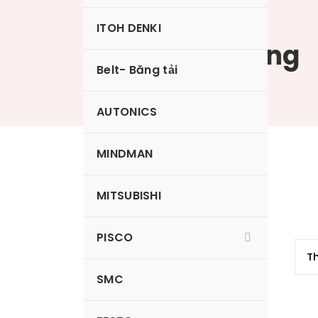
ITOH DENKI
Giác hút 2 tầng
Belt- Băng tải
AUTONICS
MINDMAN
SP-15BS
MITSUBISHI
PISCO
SMC