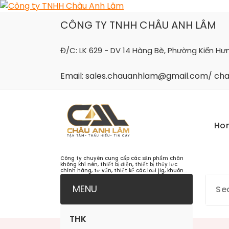
Skip
to
CÔNG TY TNHH CHÂU ANH LÂM
content
Đ/C: LK 629 - DV 14 Hàng Bè, Phường Kiến Hư
Email: sales.chauanhlam@gmail.com/ c
Ho
Công ty chuyên cung cấp các sản phẩm chân
không khí nén, thiết bị điện, thiết bị thủy lực
chính hãng, tư vấn, thiết kế các loại jig, khuôn...
MENU
THK