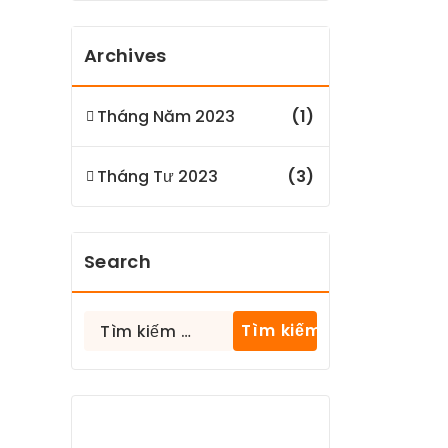
Archives
Tháng Năm 2023
(1)
Tháng Tư 2023
(3)
Search
Tìm
kiếm
cho: