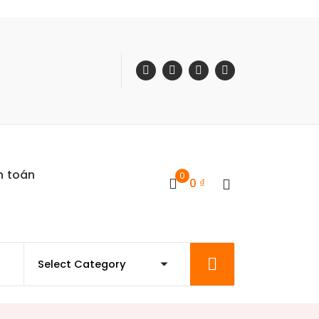
h toán
0
0
₫