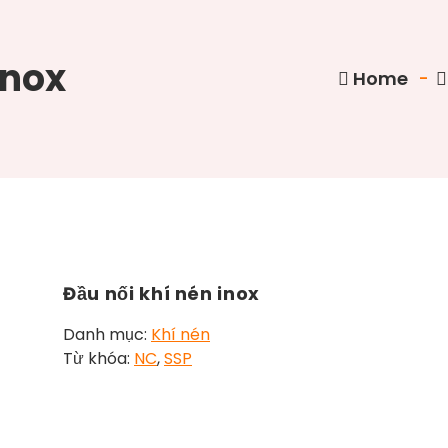
inox
Home
-
Đầu nối khí nén inox
Danh mục:
Khí nén
Từ khóa:
NC
,
SSP