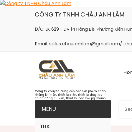
Skip
to
CÔNG TY TNHH CHÂU ANH LÂM
content
Đ/C: LK 629 - DV 14 Hàng Bè, Phường Kiến Hư
Email: sales.chauanhlam@gmail.com/ c
Ho
Công ty chuyên cung cấp các sản phẩm chân
không khí nén, thiết bị điện, thiết bị thủy lực
chính hãng, tư vấn, thiết kế các loại jig, khuôn...
MENU
THK