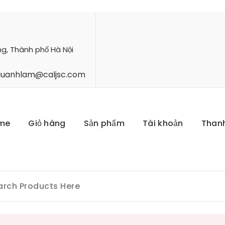
ng, Thành phố Hà Nội
hauanhlam@caljsc.com
me
Giỏ hàng
Sản phẩm
Tài khoản
Than