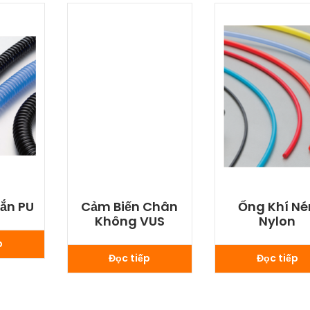
ắn PU
Cảm Biến Chân
Ống Khí Né
Không VUS
Nylon
p
Đọc tiếp
Đọc tiếp