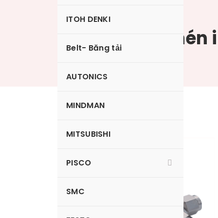
ITOH DENKI
Đầu nối khí nén 
Belt- Băng tải
AUTONICS
MINDMAN
MITSUBISHI
PISCO
SMC