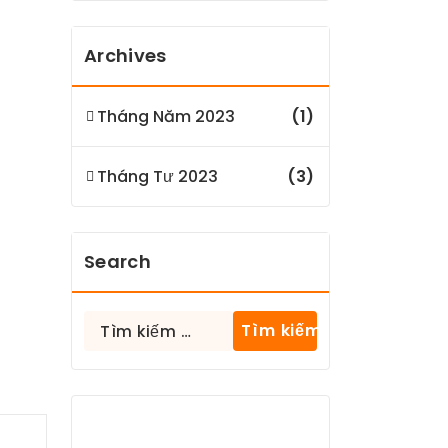
Archives
Tháng Năm 2023
(1)
Tháng Tư 2023
(3)
Search
Tìm
kiếm
cho: