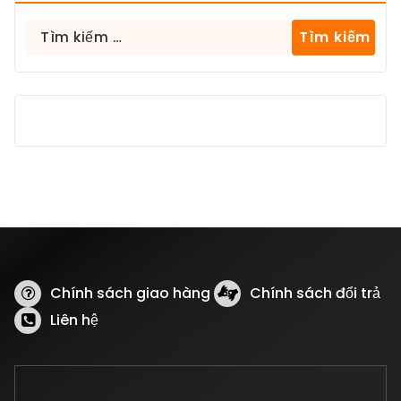
Tìm
kiếm
cho:
Chính sách giao hàng
Chính sách đổi trả
Liên hệ