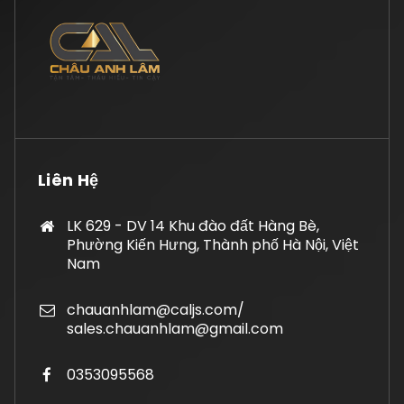
Liên Hệ
LK 629 - DV 14 Khu đào đất Hàng Bè,
Phường Kiến Hưng, Thành phố Hà Nội, Việt
Nam
chauanhlam@caljs.com/
sales.chauanhlam@gmail.com
0353095568