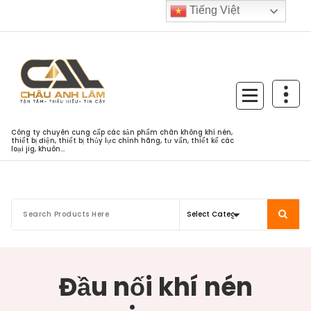
Skip
Tiếng Việt
to
content
Công ty chuyên cung cấp các sản phẩm chân không khí nén,
thiết bị điện, thiết bị thủy lực chính hãng, tư vấn, thiết kế các
loại jig, khuôn...
Đầu nối khí nén