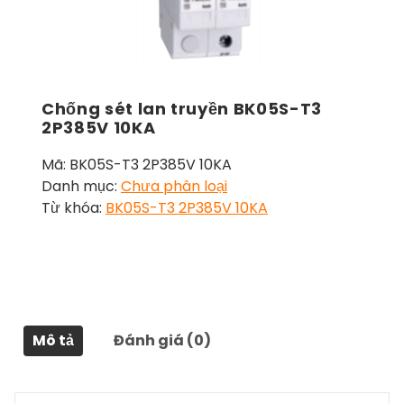
Chống sét lan truyền BK05S-T3
2P385V 10KA
Mã:
BK05S-T3 2P385V 10KA
Danh mục:
Chưa phân loại
Từ khóa:
BK05S-T3 2P385V 10KA
Mô tả
Đánh giá (0)