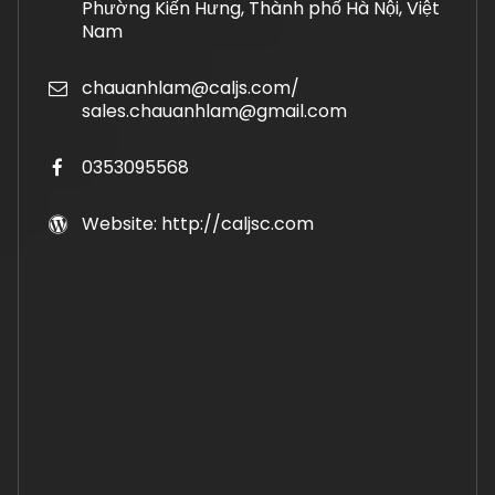
Phường Kiến Hưng, Thành phố Hà Nội, Việt
Nam
chauanhlam@caljs.com/
sales.chauanhlam@gmail.com
0353095568
Website: http://caljsc.com