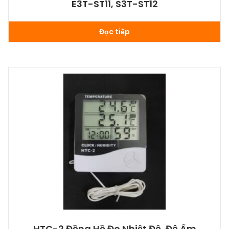
E3T-ST11, S3T-ST12
Đọc tiếp
HTC-2 Đồng Hồ Đo Nhiệt Độ, Độ Ẩm