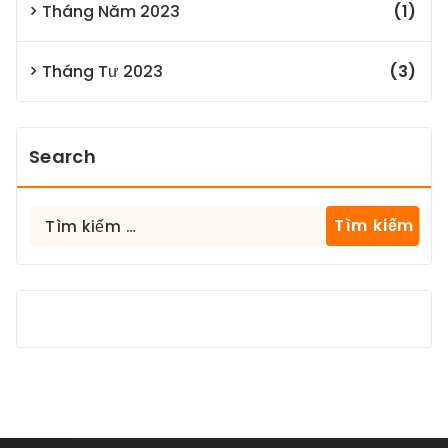
Tháng Năm 2023
(1)
Tháng Tư 2023
(3)
Search
Tìm
kiếm
cho: