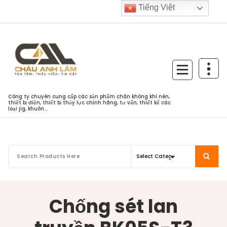
Skip
Tiếng Việt
to
content
Công ty chuyên cung cấp các sản phẩm chân không khí nén,
thiết bị điện, thiết bị thủy lực chính hãng, tư vấn, thiết kế các
loại jig, khuôn...
Chống sét lan