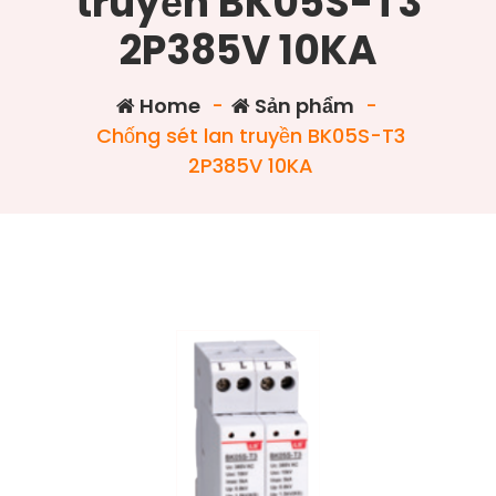
truyền BK05S-T3
2P385V 10KA
Home
-
Sản phẩm
-
Chống sét lan truyền BK05S-T3
2P385V 10KA