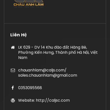
Liên Hệ
LK 629 - DV 14 Khu đào đất Hàng Bè,
Phường Kiến Hưng, Thành phố Hà Nội, Việt
Nam
chauanhlam@caljs.com/
sales.chauanhlam@gmail.com
0353095568
Website: http://caljsc.com