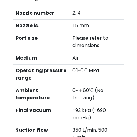
Nozzle number
2, 4
Nozzle is.
1.5 mm
Port size
Please refer to
dimensions
Medium
Air
Operating pressure
0.1~0.6 MPa
range
Ambient
0~＋60℃ (No
temperature
freezing)
Final vacuum
-92 kPa (-690
mmHg)
Suction flow
350 L/min, 500