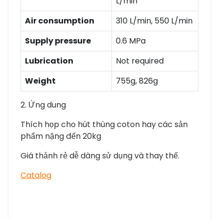
L/min
Air consumption
310 L/min, 550 L/min
Supply pressure
0.6 MPa
Lubrication
Not required
Weight
755g, 826g
2. Ứng dung
Thích họp cho hút thùng coton hay các sản
phẩm nặng đến 20kg
Giá thảnh rẻ dễ dàng sử dụng và thay thế.
Catalog