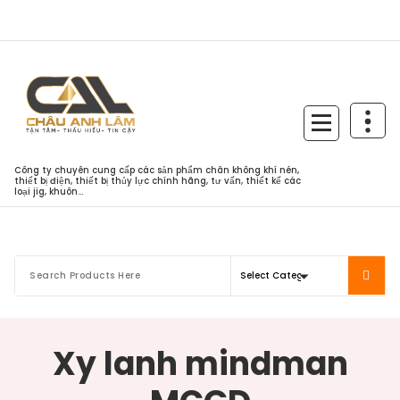
Skip
to
content
Công ty chuyên cung cấp các sản phẩm chân không khí nén,
thiết bị điện, thiết bị thủy lực chính hãng, tư vấn, thiết kế các
loại jig, khuôn...
Xy lanh mindman