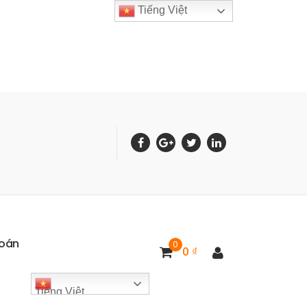
Tiếng Việt
o
á
n
0
0
₫
Tiếng Việt