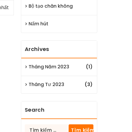
Bộ tạo chân không
nhất
Nấm hút
Archives
Tháng Năm 2023
(1)
Tháng Tư 2023
(3)
Search
Tìm