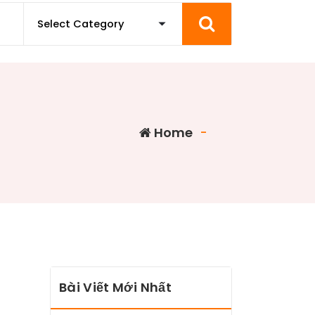
Home
-
Bài Viết Mới Nhất