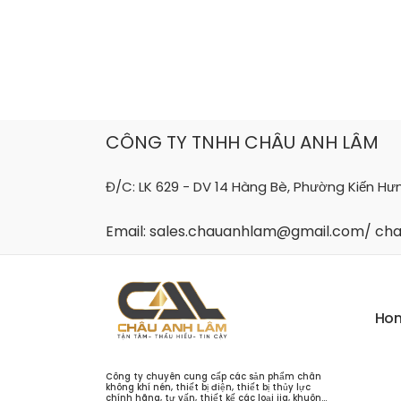
Skip
to
content
CÔNG TY TNHH CHÂU ANH LÂM
Đ/C: LK 629 - DV 14 Hàng Bè, Phường Kiến Hư
Email: sales.chauanhlam@gmail.com/ c
H
o
Công ty chuyên cung cấp các sản phẩm chân
không khí nén, thiết bị điện, thiết bị thủy lực
chính hãng, tư vấn, thiết kế các loại jig, khuôn...