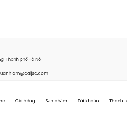
ng, Thành phố Hà Nội
hauanhlam@caljsc.com
m
e
G
i
ỏ
h
à
n
g
S
ả
n
p
h
ẩ
m
T
à
i
k
h
o
ả
n
T
h
a
n
h
t