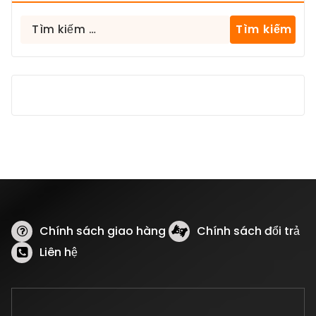
Tìm
kiếm
cho:
Chính sách giao hàng
Chính sách đổi trả
Liên hệ