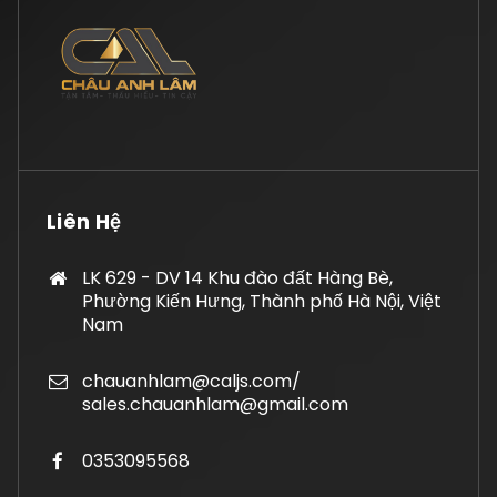
Liên Hệ
LK 629 - DV 14 Khu đào đất Hàng Bè,
Phường Kiến Hưng, Thành phố Hà Nội, Việt
Nam
chauanhlam@caljs.com/
sales.chauanhlam@gmail.com
0353095568