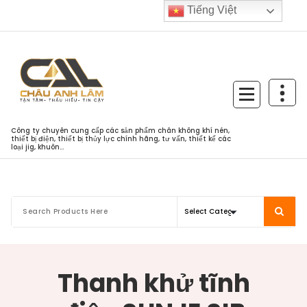
Skip
Tiếng Việt
to
content
Công ty chuyên cung cấp các sản phẩm chân không khí nén,
thiết bị điện, thiết bị thủy lực chính hãng, tư vấn, thiết kế các
loại jig, khuôn...
Thanh khử tĩnh