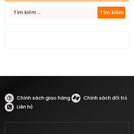
Tìm
kiếm
cho:
Chính sách giao hàng
Chính sách đổi trả
Liên hệ