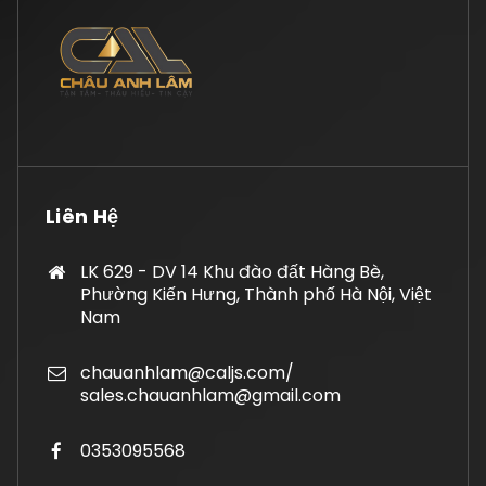
Liên Hệ
LK 629 - DV 14 Khu đào đất Hàng Bè,
Phường Kiến Hưng, Thành phố Hà Nội, Việt
Nam
chauanhlam@caljs.com/
sales.chauanhlam@gmail.com
0353095568