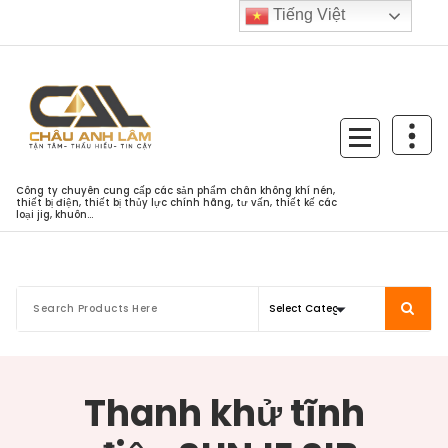
Skip
Tiếng Việt
to
content
Công ty chuyên cung cấp các sản phẩm chân không khí nén,
thiết bị điện, thiết bị thủy lực chính hãng, tư vấn, thiết kế các
loại jig, khuôn...
Thanh khử tĩnh