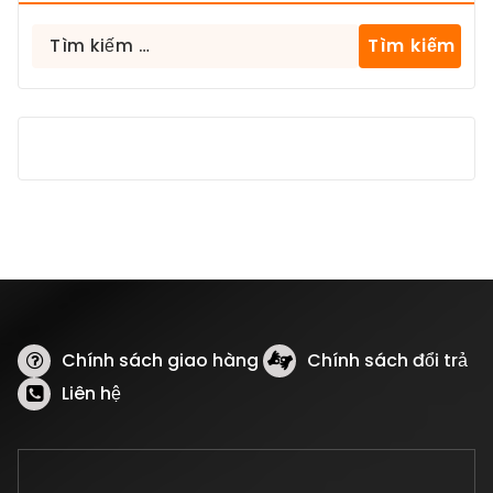
Tìm
kiếm
cho:
Chính sách giao hàng
Chính sách đổi trả
Liên hệ