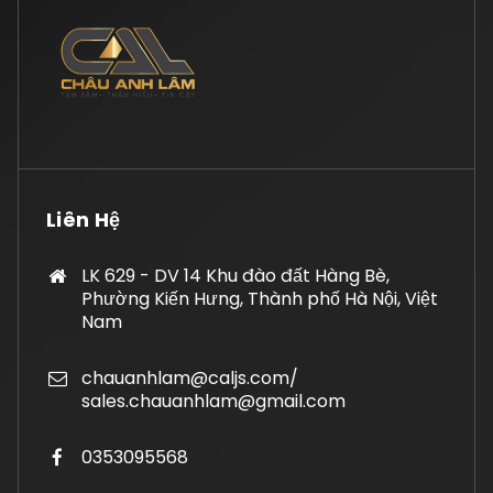
Liên Hệ
LK 629 - DV 14 Khu đào đất Hàng Bè,
Phường Kiến Hưng, Thành phố Hà Nội, Việt
Nam
chauanhlam@caljs.com/
sales.chauanhlam@gmail.com
0353095568