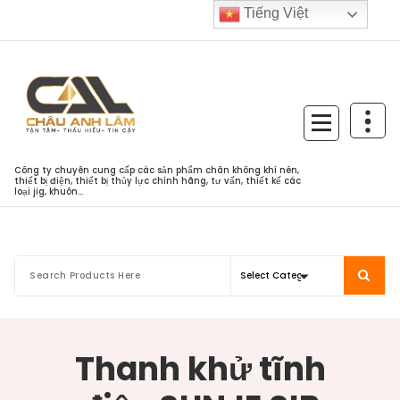
Skip
Tiếng Việt
to
content
Công ty chuyên cung cấp các sản phẩm chân không khí nén,
thiết bị điện, thiết bị thủy lực chính hãng, tư vấn, thiết kế các
loại jig, khuôn...
Thanh khử tĩnh