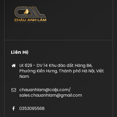
Liên Hệ
LK 629 - DV 14 Khu đào đất Hàng Bè,
Phường Kiến Hưng, Thành phố Hà Nội, Việt
Nam
chauanhlam@caljs.com/
sales.chauanhlam@gmail.com
0353095568