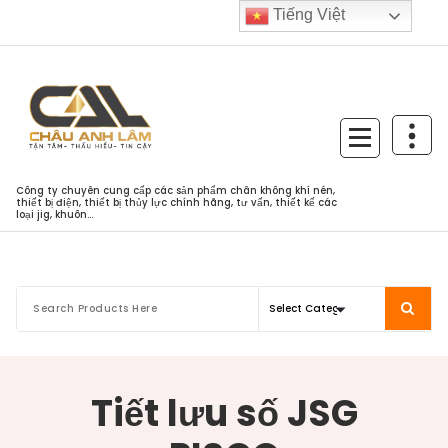
Skip
Tiếng Việt
to
content
Công ty chuyên cung cấp các sản phẩm chân không khí nén,
thiết bị điện, thiết bị thủy lực chính hãng, tư vấn, thiết kế các
loại jig, khuôn...
Tiết lưu số JSG