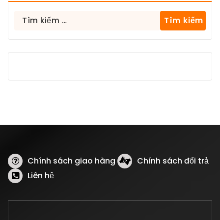
Tìm
kiếm
cho:
Chính sách giao hàng
Chính sách đổi trả
Liên hệ