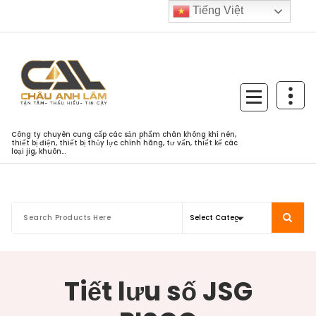
Skip
Tiếng Việt
to
content
Công ty chuyên cung cấp các sản phẩm chân không khí nén,
thiết bị điện, thiết bị thủy lực chính hãng, tư vấn, thiết kế các
loại jig, khuôn...
Tiết lưu số JSG