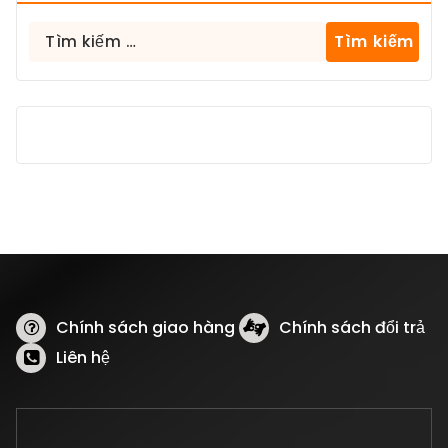
Tìm
kiếm
cho:
Chính sách giao hàng
Chính sách đổi trả
Liên hệ