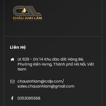
Liên Hệ
LK 629 - DV 14 Khu đào đất Hàng Bè,
Phường Kiến Hưng, Thành phố Hà Nội, Việt
Nam
chauanhlam@caljs.com/
sales.chauanhlam@gmail.com
0353095568