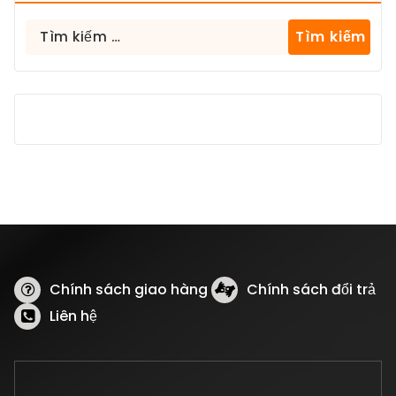
Tìm
kiếm
cho:
Chính sách giao hàng
Chính sách đổi trả
Liên hệ