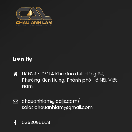
Liên Hệ
LK 629 - DV 14 Khu đào đất Hàng Bè,
Phường Kiến Hưng, Thành phố Hà Nội, Việt
Nam
chauanhlam@caljs.com/
sales.chauanhlam@gmail.com
0353095568