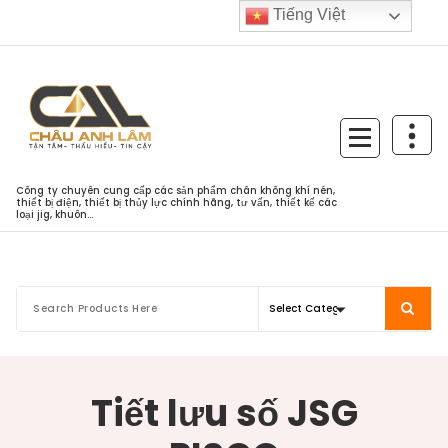
Skip
Tiếng Việt
to
content
Công ty chuyên cung cấp các sản phẩm chân không khí nén,
thiết bị điện, thiết bị thủy lực chính hãng, tư vấn, thiết kế các
loại jig, khuôn...
Tiết lưu số JSG