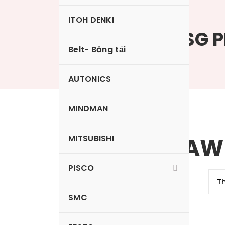
ITOH DENKI
Tiết lưu số JSG 
Belt- Băng tải
AUTONICS
MINDMAN
JSGC4-M3AW
MITSUBISHI
PISCO
SMC