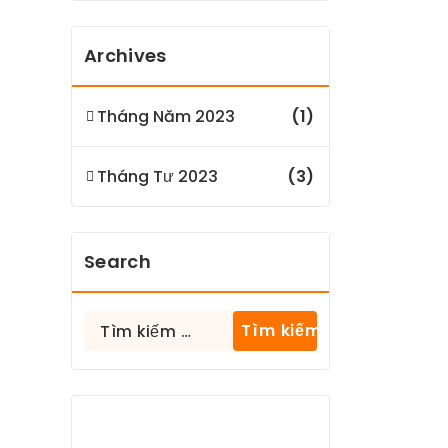
Archives
Tháng Năm 2023
(1)
Tháng Tư 2023
(3)
Search
Tìm
kiếm
cho: