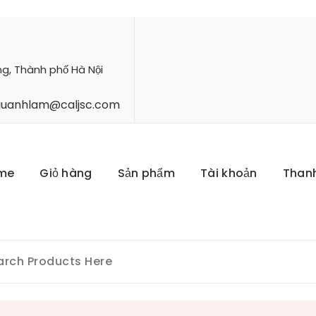
ng, Thành phố Hà Nội
hauanhlam@caljsc.com
me
Giỏ hàng
Sản phẩm
Tài khoản
Than