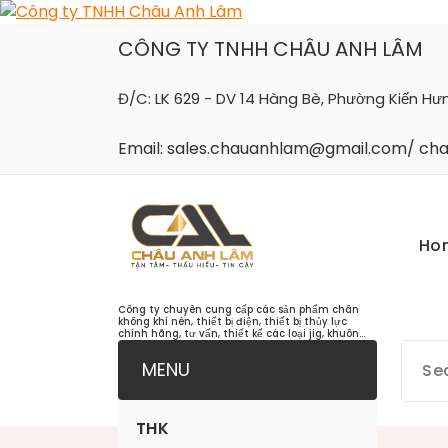
Skip
to
CÔNG TY TNHH CHÂU ANH LÂM
content
Đ/C: LK 629 - DV 14 Hàng Bè, Phường Kiến Hư
Email: sales.chauanhlam@gmail.com/ c
Ho
Công ty chuyên cung cấp các sản phẩm chân
không khí nén, thiết bị điện, thiết bị thủy lực
chính hãng, tư vấn, thiết kế các loại jig, khuôn...
MENU
THK