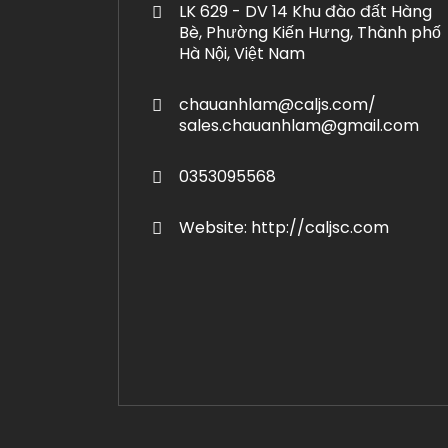
LK 629 - DV 14 Khu đào đất Hàng
Bè, Phường Kiến Hưng, Thành phố
Hà Nội, Việt Nam
chauanhlam@caljs.com/
sales.chauanhlam@gmail.com
0353095568
Website: http://caljsc.com