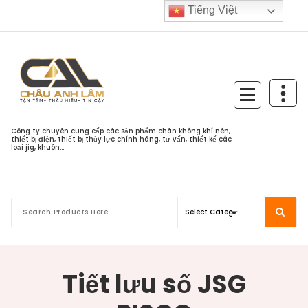
Skip
Tiếng Việt
to
content
Công ty chuyên cung cấp các sản phẩm chân không khí nén,
thiết bị điện, thiết bị thủy lực chính hãng, tư vấn, thiết kế các
loại jig, khuôn...
Tiết lưu số JSG