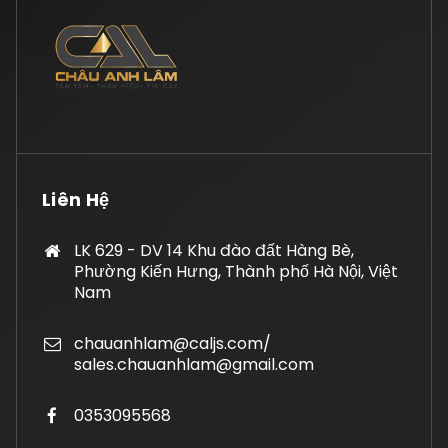
Liên Hệ
LK 629 - DV 14 Khu đào đất Hàng Bè,
Phường Kiến Hưng, Thành phố Hà Nội, Việt
Nam
chauanhlam@caljs.com/
sales.chauanhlam@gmail.com
0353095568