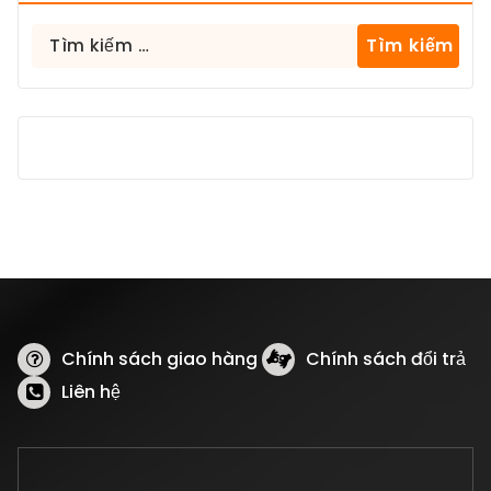
Tìm
kiếm
cho:
Chính sách giao hàng
Chính sách đổi trả
Liên hệ