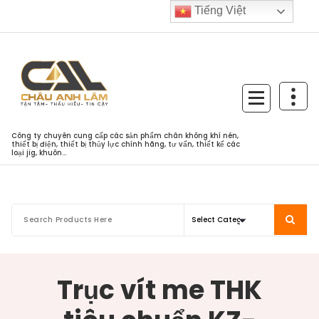
Skip
Tiếng Việt
to
content
Công ty chuyên cung cấp các sản phẩm chân không khí nén,
thiết bị điện, thiết bị thủy lực chính hãng, tư vấn, thiết kế các
loại jig, khuôn...
Trục vít me THK