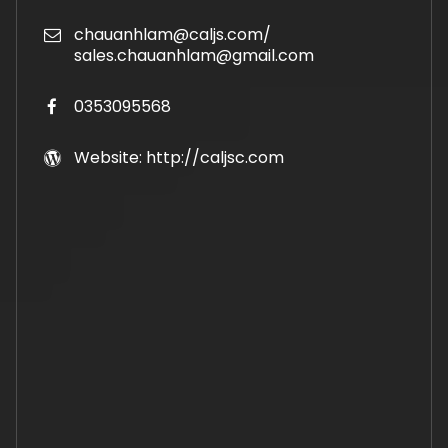
chauanhlam@caljs.com/
sales.chauanhlam@gmail.com
0353095568
Website: http://caljsc.com