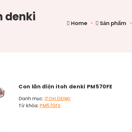
h denki
Home
-
Sản phẩm
Con lăn điện itoh denki PM570FE
Danh mục:
ITOH DENKI
Từ khóa:
PM570FE