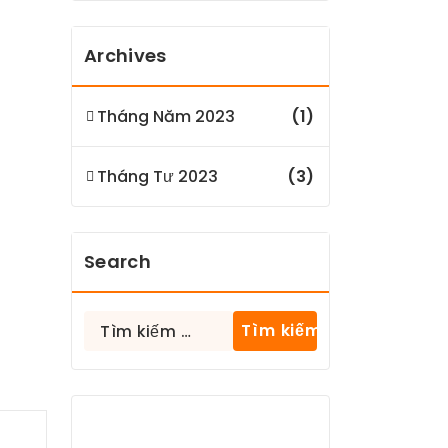
Archives
Tháng Năm 2023
(1)
Tháng Tư 2023
(3)
Search
Tìm
kiếm
cho: