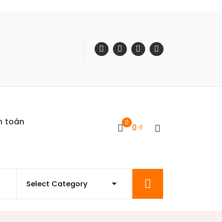
h toán
0
0
₫