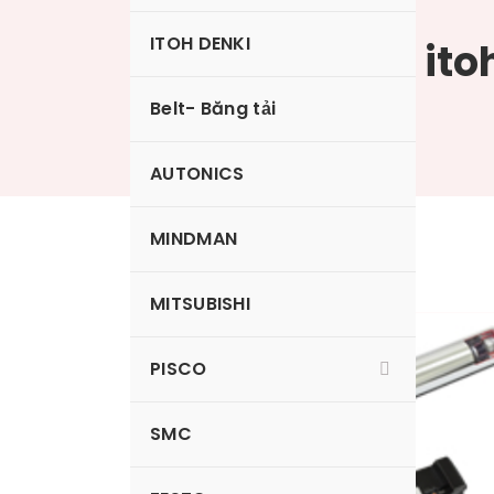
ITOH DENKI
Con lăn điện ito
PM570FE
Belt- Băng tải
AUTONICS
MINDMAN
MITSUBISHI
PISCO
SMC