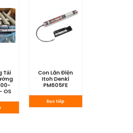
 Tải
Con Lăn Điện
ướng
Itoh Denki
300-
PM605FE
- OS
Đọc tiếp
p