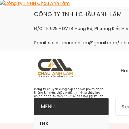
Skip
to
CÔNG TY TNHH CHÂU ANH LÂM
content
Đ/C: LK 629 - DV 14 Hàng Bè, Phường Kiến Hư
Email: sales.chauanhlam@gmail.com/ c
Ho
Công ty chuyên cung cấp các sản phẩm chân
không khí nén, thiết bị điện, thiết bị thủy lực
chính hãng, tư vấn, thiết kế các loại jig, khuôn...
MENU
THK