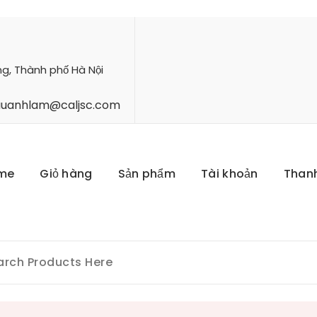
ng, Thành phố Hà Nội
hauanhlam@caljsc.com
me
Giỏ hàng
Sản phẩm
Tài khoản
Than