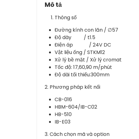
Mô tả
Thông số
Đường kính con lăn / ∅57
Độ dày / t1.5
Điện áp / 24V DC
Vật liệu ống / STKM12
Xử lý bề mặt / Xử lý cromat
Tốc độ: 17,60,90 m/phút
Độ dài tối thiểu:300mm
2. Phương pháp kết nối
CB-016
HBM-604/IB-C02
HB-510
IB-E03
3. Cách chọn mã và option