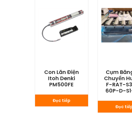
Con Lăn Điện
Cụm Băng
Itoh Denki
Chuyển H
PM500FE
F-RAT-S
60P-D-S1
Đọc tiếp
Đọc tiế