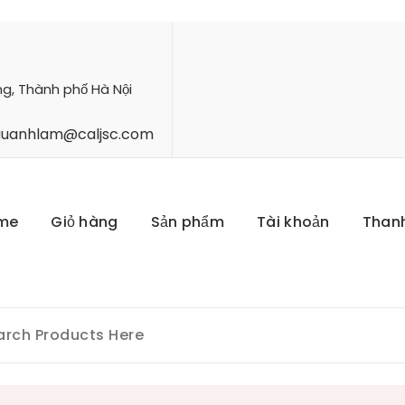
ng, Thành phố Hà Nội
hauanhlam@caljsc.com
me
Giỏ hàng
Sản phẩm
Tài khoản
Than