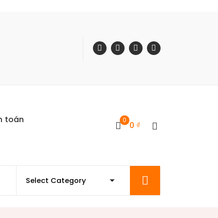
h toán
0
0
₫