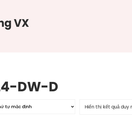
ng VX
24-DW-D
Hiển thị kết quả duy 