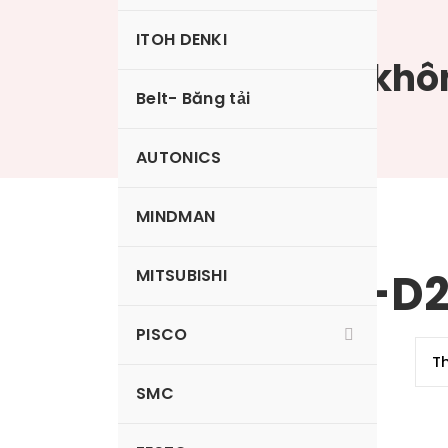
ITOH DENKI
Bộ tạo chân khô
Belt- Băng tải
AUTONICS
MINDMAN
VXE10-66J-D
MITSUBISHI
PISCO
SMC