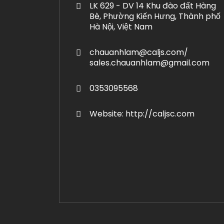
LK 629 - DV 14 Khu đào đất Hàng
Bè, Phường Kiến Hưng, Thành phố
Hà Nội, Việt Nam
chauanhlam@caljs.com/
sales.chauanhlam@gmail.com
0353095568
Website: http://caljsc.com