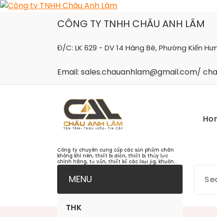
Skip
to
CÔNG TY TNHH CHÂU ANH LÂM
content
Đ/C: LK 629 - DV 14 Hàng Bè, Phường Kiến Hư
Email: sales.chauanhlam@gmail.com/ c
Ho
Công ty chuyên cung cấp các sản phẩm chân
không khí nén, thiết bị điện, thiết bị thủy lực
chính hãng, tư vấn, thiết kế các loại jig, khuôn...
MENU
THK