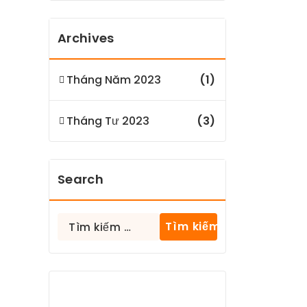
Archives
Tháng Năm 2023
(1)
Tháng Tư 2023
(3)
Search
Tìm
kiếm
cho: