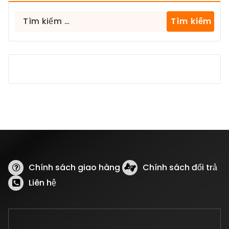
Tìm
kiếm
cho:
Chính sách giao hàng
Chính sách đổi trả
Liên hệ