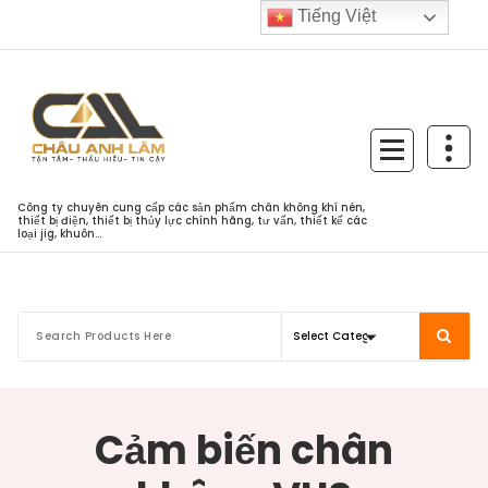
Skip
Tiếng Việt
to
content
Công ty chuyên cung cấp các sản phẩm chân không khí nén,
thiết bị điện, thiết bị thủy lực chính hãng, tư vấn, thiết kế các
loại jig, khuôn...
Cảm biến chân