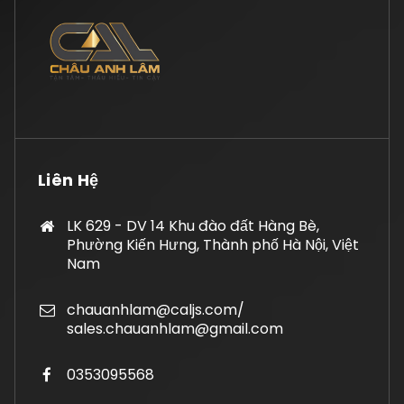
Liên Hệ
LK 629 - DV 14 Khu đào đất Hàng Bè,
Phường Kiến Hưng, Thành phố Hà Nội, Việt
Nam
chauanhlam@caljs.com/
sales.chauanhlam@gmail.com
0353095568