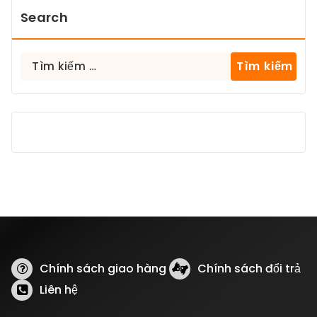
Search
Tìm
kiếm
cho:
Chính sách giao hàng
Chính sách đổi trả
Liên hệ