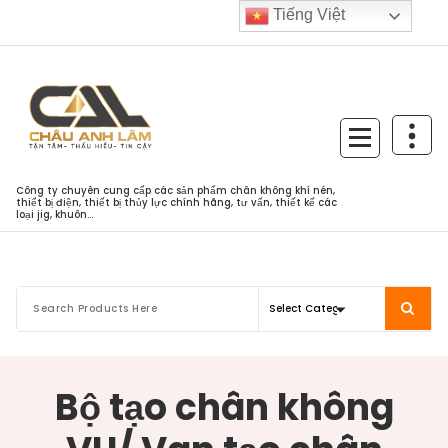
Skip
Tiếng Việt
to
content
Công ty chuyên cung cấp các sản phẩm chân không khí nén,
thiết bị điện, thiết bị thủy lực chính hãng, tư vấn, thiết kế các
loại jig, khuôn...
Bộ tạo chân không