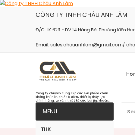
Skip
to
CÔNG TY TNHH CHÂU ANH LÂM
content
Đ/C: LK 629 - DV 14 Hàng Bè, Phường Kiến Hư
Email: sales.chauanhlam@gmail.com/ c
Ho
Công ty chuyên cung cấp các sản phẩm chân
không khí nén, thiết bị điện, thiết bị thủy lực
chính hãng, tư vấn, thiết kế các loại jig, khuôn...
MENU
THK