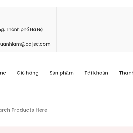
ng, Thành phố Hà Nội
hauanhlam@caljsc.com
me
Giỏ hàng
Sản phẩm
Tài khoản
Than