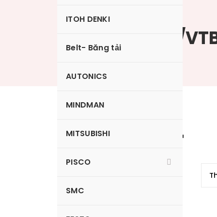
ITOH DENKI
VTA-W-SET/VT
Belt- Băng tải
AUTONICS
MINDMAN
vTB-W-SET
MITSUBISHI
PISCO
SMC