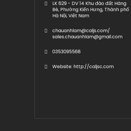
LK 629 - DV 14 Khu đào đất Hàng
Bè, Phường Kiến Hưng, Thành phố
Hà Nội, Việt Nam
chauanhlam@caljs.com/
sales.chauanhlam@gmail.com
0353095568
Website: http://caljsc.com