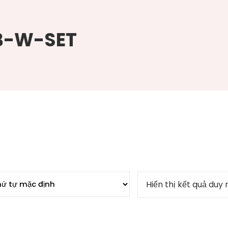
B-W-SET
Hiển thị kết quả duy 