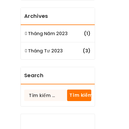
Archives
Tháng Năm 2023
(1)
Tháng Tư 2023
(3)
Search
Tìm
kiếm
cho: