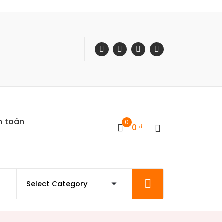
h toán
0
0
₫