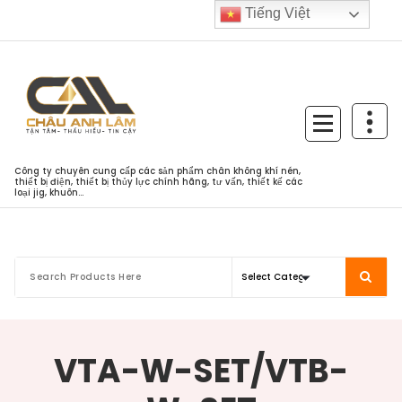
Skip
Tiếng Việt
to
content
Công ty chuyên cung cấp các sản phẩm chân không khí nén,
thiết bị điện, thiết bị thủy lực chính hãng, tư vấn, thiết kế các
loại jig, khuôn...
VTA-W-SET/VTB-