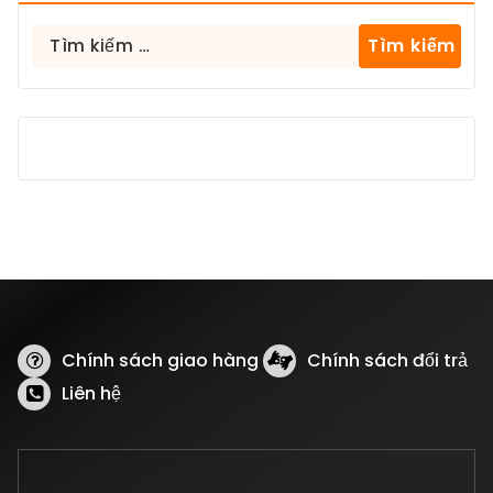
Tìm
kiếm
cho:
Chính sách giao hàng
Chính sách đổi trả
Liên hệ