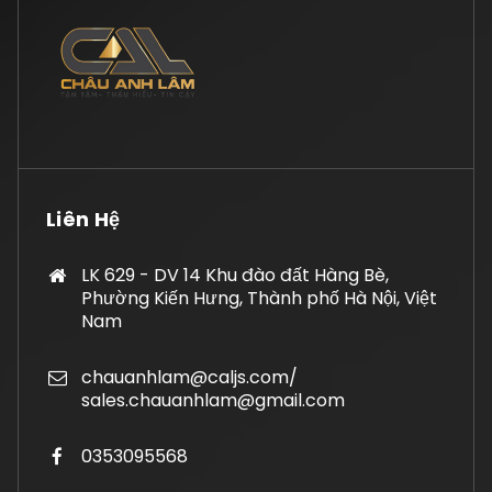
Liên Hệ
LK 629 - DV 14 Khu đào đất Hàng Bè,
Phường Kiến Hưng, Thành phố Hà Nội, Việt
Nam
chauanhlam@caljs.com/
sales.chauanhlam@gmail.com
0353095568