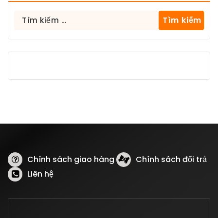
Tìm
kiếm
cho:
Chính sách giao hàng
Chính sách đổi trả
Liên hệ