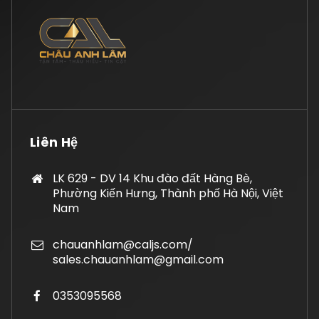
Liên Hệ
LK 629 - DV 14 Khu đào đất Hàng Bè,
Phường Kiến Hưng, Thành phố Hà Nội, Việt
Nam
chauanhlam@caljs.com/
sales.chauanhlam@gmail.com
0353095568