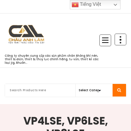
Skip
Tiếng Việt
to
content
Công ty chuyên cung cấp các sản phẩm chân không khí nén,
thiết bị điện, thiết bị thủy lực chính hãng, tư vấn, thiết kế các
loại jig, khuôn...
VP4LSE, VP6LSE,