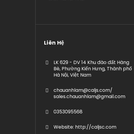
Liên Hệ
LK 629 - DV 14 Khu đào đất Hàng
Bè, Phường Kiến Hưng, Thành phố
Hà Nội, Việt Nam
chauanhlam@caljs.com/
sales.chauanhlam@gmail.com
0353095568
Website: http://caljsc.com