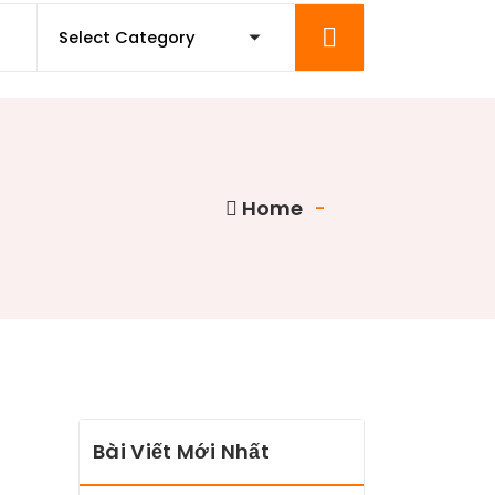
Home
-
Bài Viết Mới Nhất