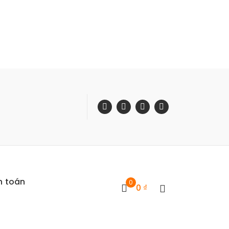
h toán
0
0
₫