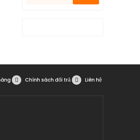
kiếm
cho:
hàng
Chính sách đổi trả
Liên hệ