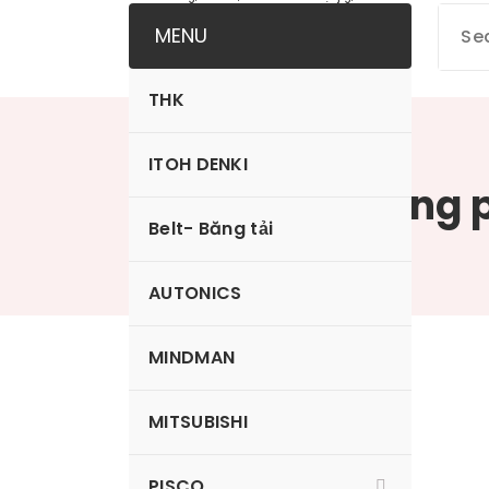
MENU
THK
ITOH DENKI
Nấm hút 2 tầng 
Belt- Băng tải
AUTONICS
MINDMAN
VP8BSE
MITSUBISHI
PISCO