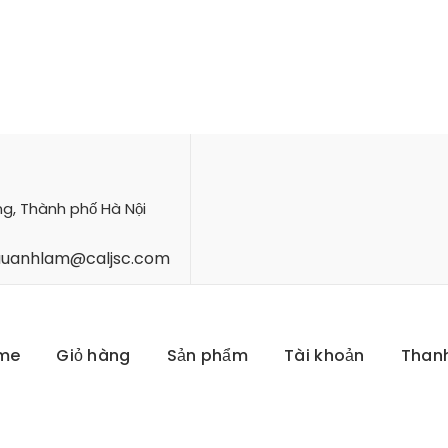
ng, Thành phố Hà Nội
hauanhlam@caljsc.com
me
Giỏ hàng
Sản phẩm
Tài khoản
Than