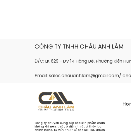
Skip
to
content
CÔNG TY TNHH CHÂU ANH LÂM
Đ/C: LK 629 - DV 14 Hàng Bè, Phường Kiến Hư
Email: sales.chauanhlam@gmail.com/ c
Ho
Công ty chuyên cung cấp các sản phẩm chân
không khí nén, thiết bị điện, thiết bị thủy lực
chính hãng, tư vấn, thiết kế các loại jig, khuôn...