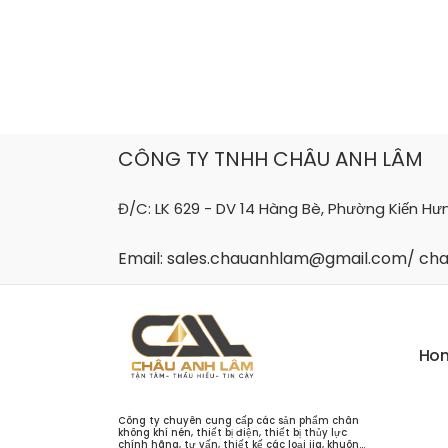
Skip
to
content
CÔNG TY TNHH CHÂU ANH LÂM
Đ/C: LK 629 - DV 14 Hàng Bè, Phường Kiến Hư
Email: sales.chauanhlam@gmail.com/ c
H
o
Công ty chuyên cung cấp các sản phẩm chân
không khí nén, thiết bị điện, thiết bị thủy lực
chính hãng, tư vấn, thiết kế các loại jig, khuôn...