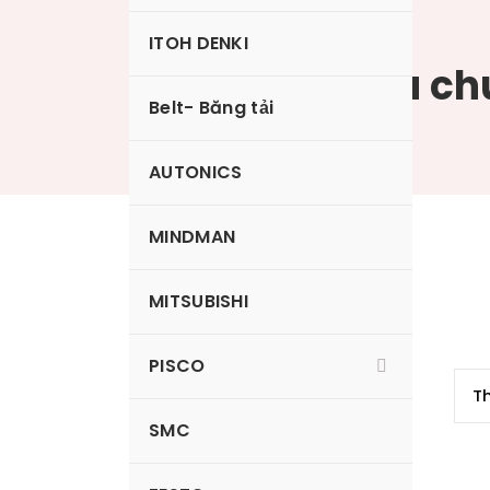
ITOH DENKI
Nấm hút tiêu ch
Belt- Băng tải
AUTONICS
MINDMAN
VP6RN
MITSUBISHI
PISCO
SMC