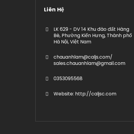
Liên Hệ
LK 629 - DV 14 Khu đào đất Hàng
Bè, Phường Kiến Hưng, Thành phố
Hà Nội, Việt Nam
chauanhlam@caljs.com/
sales.chauanhlam@gmail.com
0353095568
Website: http://caljsc.com