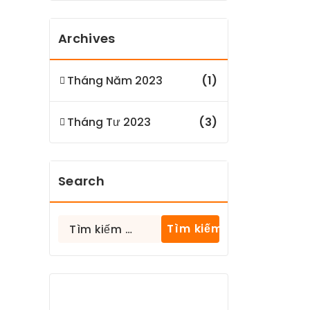
Archives
Tháng Năm 2023
(1)
Tháng Tư 2023
(3)
Search
Tìm
kiếm
cho: