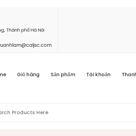
ng, Thành phố Hà Nội
hauanhlam@caljsc.com
me
Giỏ hàng
Sản phẩm
Tài khoản
Than