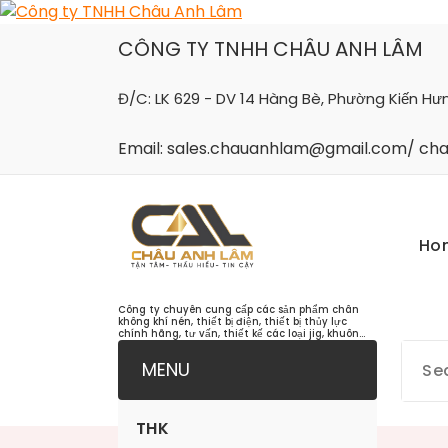
Skip
to
CÔNG TY TNHH CHÂU ANH LÂM
content
Đ/C: LK 629 - DV 14 Hàng Bè, Phường Kiến Hư
Email: sales.chauanhlam@gmail.com/ c
Ho
Công ty chuyên cung cấp các sản phẩm chân
không khí nén, thiết bị điện, thiết bị thủy lực
chính hãng, tư vấn, thiết kế các loại jig, khuôn...
MENU
THK