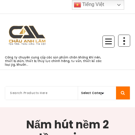
Skip
Tiếng Việt
to
content
Công ty chuyên cung cấp các sản phẩm chân không khí nén,
thiết bị điện, thiết bị thủy lực chính hãng, tư vấn, thiết kế các
loại jig, khuôn...
Nấm hút nềm 2