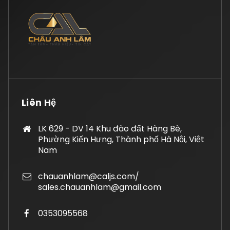
Liên Hệ
LK 629 - DV 14 Khu đào đất Hàng Bè,
Phường Kiến Hưng, Thành phố Hà Nội, Việt
Nam
chauanhlam@caljs.com/
sales.chauanhlam@gmail.com
0353095568