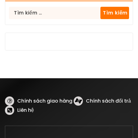
Tìm
kiếm
cho:
Chính sách giao hàng
Chính sách đổi trả
Liên hệ