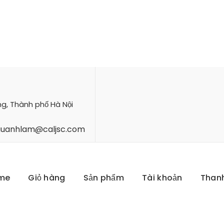
ng, Thành phố Hà Nội
hauanhlam@caljsc.com
me
Giỏ hàng
Sản phẩm
Tài khoản
Than