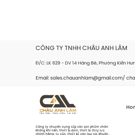
Skip
to
content
CÔNG TY TNHH CHÂU ANH LÂM
Đ/C: LK 629 - DV 14 Hàng Bè, Phường Kiến Hư
Email: sales.chauanhlam@gmail.com/ c
Ho
Công ty chuyên cung cấp các sản phẩm chân
không khí nén, thiết bị điện, thiết bị thủy lực
chính hãng, tư vấn, thiết kế các loại jig, khuôn...