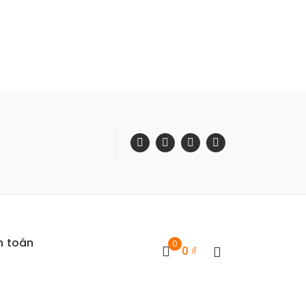
h toán
0
0
₫