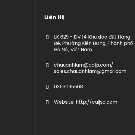
Liên Hệ
LK 629 - DV 14 Khu đào đất Hàng
Bè, Phường Kiến Hưng, Thành phố
Hà Nội, Việt Nam
chauanhlam@caljs.com/
sales.chauanhlam@gmail.com
0353095568
Website: http://caljsc.com