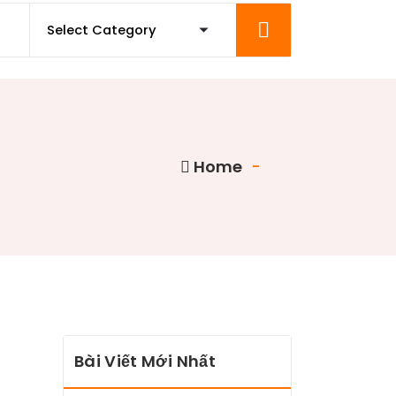
Home
-
Bài Viết Mới Nhất