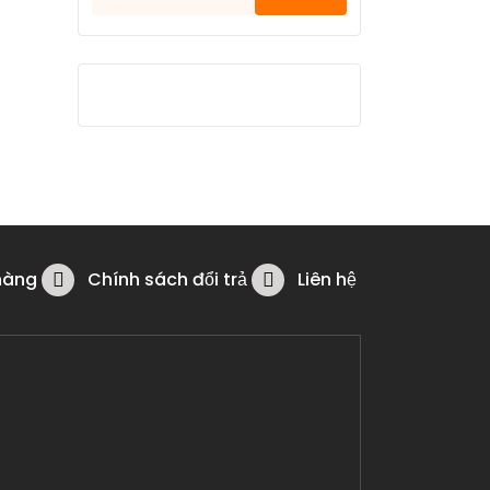
kiếm
cho:
hàng
Chính sách đổi trả
Liên hệ