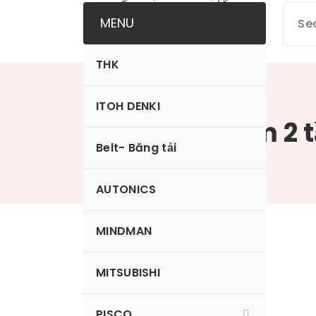
MENU
THK
ITOH DENKI
Nấm hút nềm 2 t
Belt- Băng tải
AUTONICS
MINDMAN
VP6LBN
MITSUBISHI
PISCO