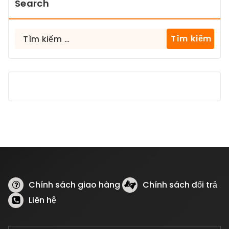
Search
Tìm
kiếm
cho:
Chính sách giao hàng
Chính sách đổi trả
Liên hệ