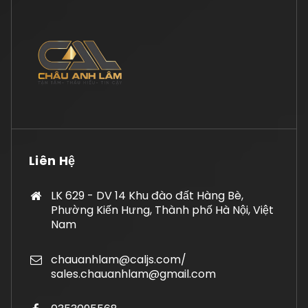
Liên Hệ
LK 629 - DV 14 Khu đào đất Hàng Bè,
Phường Kiến Hưng, Thành phố Hà Nội, Việt
Nam
chauanhlam@caljs.com/
sales.chauanhlam@gmail.com