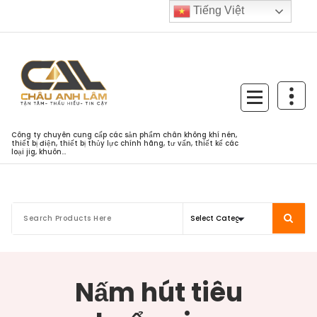
Skip
Tiếng Việt
to
content
Công ty chuyên cung cấp các sản phẩm chân không khí nén,
thiết bị điện, thiết bị thủy lực chính hãng, tư vấn, thiết kế các
loại jig, khuôn...
Nấm hút tiêu