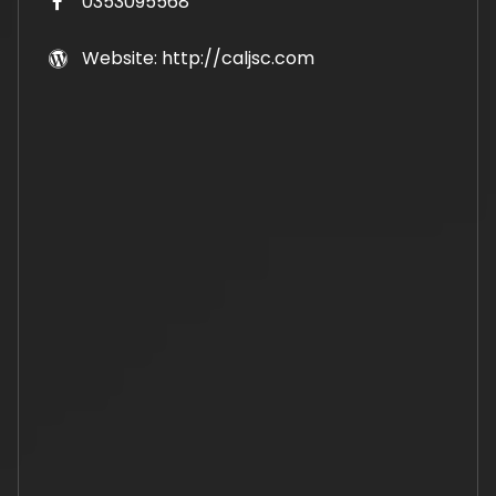
0353095568
Website: http://caljsc.com