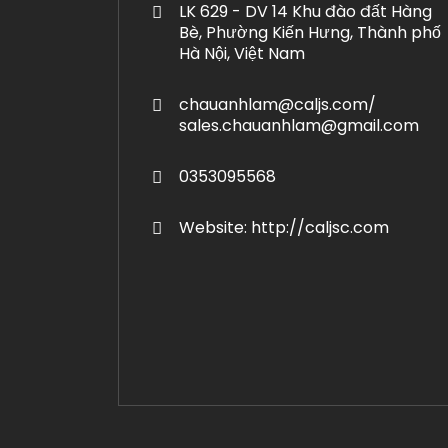
LK 629 - DV 14 Khu đào đất Hàng
Bè, Phường Kiến Hưng, Thành phố
Hà Nội, Việt Nam
chauanhlam@caljs.com/
sales.chauanhlam@gmail.com
0353095568
Website: http://caljsc.com