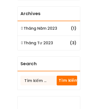
Archives
Tháng Năm 2023
(1)
Tháng Tư 2023
(3)
Search
Tìm
kiếm
cho: