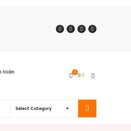
h toán
0
0
₫