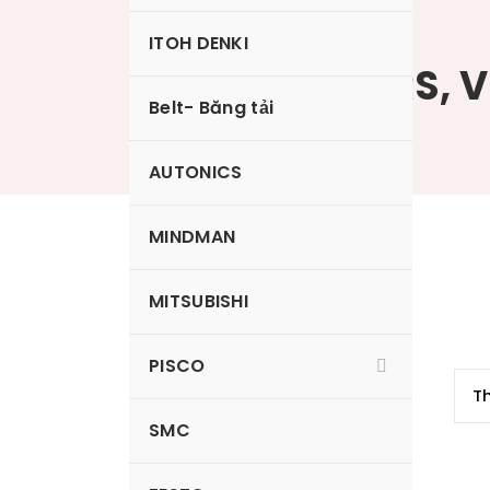
ITOH DENKI
VP3RN, VP3RS, 
Belt- Băng tải
AUTONICS
MINDMAN
VP3RMS
MITSUBISHI
PISCO
SMC