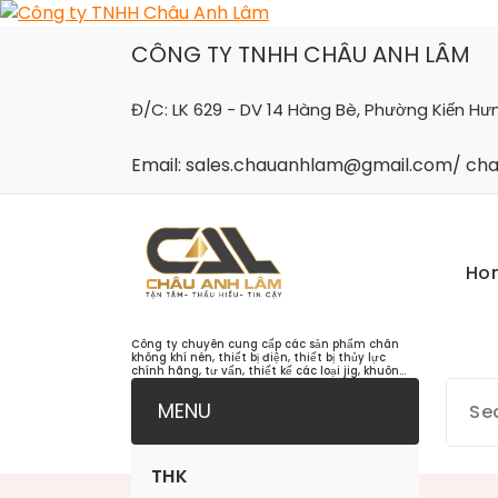
Skip
to
CÔNG TY TNHH CHÂU ANH LÂM
content
Đ/C: LK 629 - DV 14 Hàng Bè, Phường Kiến Hư
Email: sales.chauanhlam@gmail.com/ c
Ho
Công ty chuyên cung cấp các sản phẩm chân
không khí nén, thiết bị điện, thiết bị thủy lực
chính hãng, tư vấn, thiết kế các loại jig, khuôn...
MENU
THK