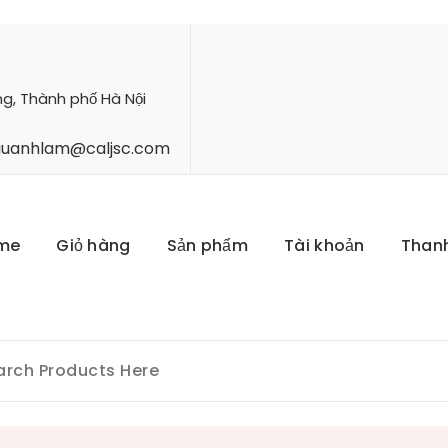
ng, Thành phố Hà Nội
hauanhlam@caljsc.com
me
Giỏ hàng
Sản phẩm
Tài khoản
Than